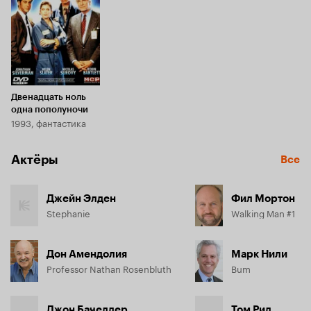
Двенадцать ноль
одна пополуночи
1993, фантастика
Актёры
Все
Джейн Элден
Фил Мортон
Stephanie
Walking Man #1
Дон Амендолия
Марк Нили
Professor Nathan Rosenbluth
Bum
Джон Бачелдер
Том Рид