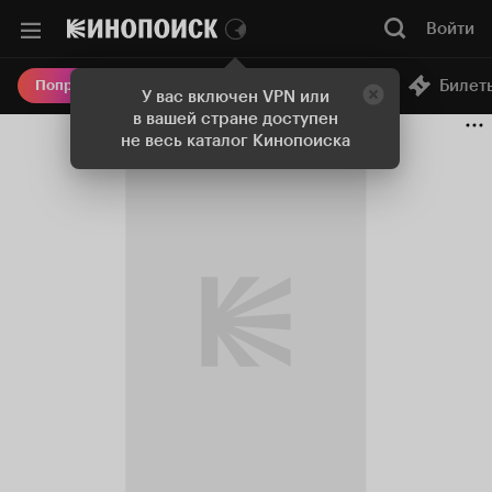
Войти
Онлайн-кинотеатр
Билет
Попробовать Плюс
У вас включен VPN или
в вашей стране доступен
не весь каталог Кинопоиска