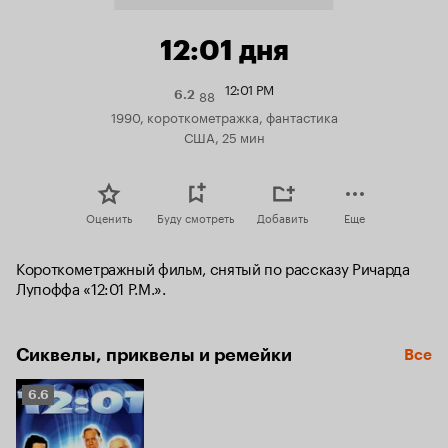
12:01 дня
12:01 PM
88
Рейтинг
6.2
Кинопоиска
1990, короткометражка, фантастика
6.2
США, 25 мин
Оценить
Буду смотреть
Добавить
Еще
Короткометражный фильм, снятый по рассказу Ричарда 
Лупоффа «12:01 P.M.».
Сиквелы, приквелы и ремейки
Все
Рейтинг
6.6
Кинопоиска
6.6