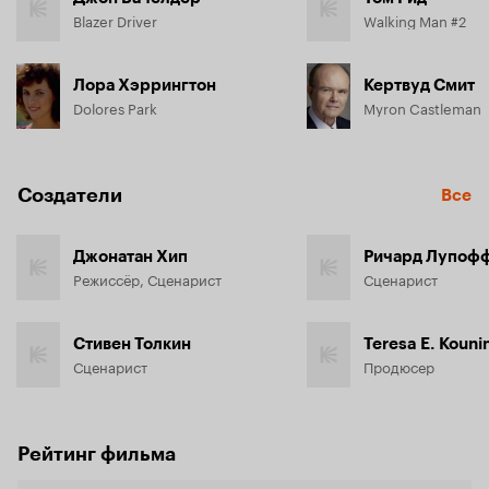
Blazer Driver
Walking Man #2
Лора Хэррингтон
Кертвуд Смит
Dolores Park
Myron Castleman
Создатели
Все
Джонатан Хип
Ричард Лупоф
Режиссёр, Сценарист
Сценарист
Стивен Толкин
Teresa E. Kouni
Сценарист
Продюсер
Рейтинг фильма