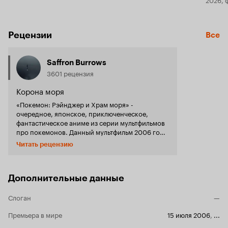
Рецензии
Все
Saffron Burrows
3601 рецензия
Корона моря
«Покемон: Рэйнджер и Храм моря» -
очередное, японское, приключенческое,
фантастическое аниме из серии мультфильмов
про покемонов. Данный мультфильм 2006 года
уносит зрителя в очередное приключение Эша
Читать рецензию
и его друзей. В этой истории мы видим водное
приключение. Мы видим нового, милого,
водного покемона Манафи и легенду о
скрытом храме моря, в котором хранятся
Дополнительные данные
сокровища, о которых мечтают много людей.
Мы видим приключенческую историю с
Слоган
—
водными покемонами и тайной, которую
хранит в себе подводный храм… Этот
Премьера в мире
15 июля 2006
,
...
мультфильм исключительно для тех, кто любит