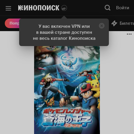
Войти
Онлайн-кинотеатр
Билет
Попробовать Плюс
У вас включен VPN или
в вашей стране доступен
не весь каталог Кинопоиска