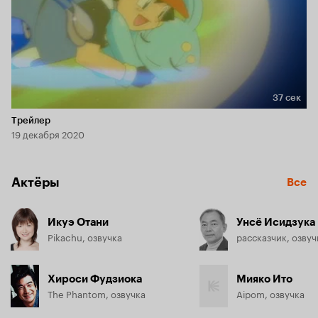
37 сек
Длительность 37 сек
Трейлер
19 декабря 2020
Актёры
Все
Икуэ Отани
Унсё Исидзука
Pikachu, озвучка
рассказчик, озвуч
Хироси Фудзиока
Мияко Ито
The Phantom, озвучка
Aipom, озвучка