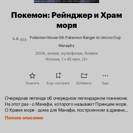
Покемон: Рейнджер и Храм
моря
Pokemon Movie 09: Pokemon Ranger to Umi no Ouji
455
Рейтинг
5.8
Кинопоиска
Manaphy
5.8
2006, аниме, мультфильм, боевик
Япония, 1 ч 45 мин, 12+
Оценить
Буду смотреть
Добавить
Еще
Очередная легенда об очередном легендарном покемоне. 
На этот раз - о Манафи, которого называют Принцем моря. 
О Храме моря - доме для Манафи, построенном в древние 
времена народом воды, и о нехороших людях, которым не 
Полное описание
дают спать сокровища этого храма. А ещё о дружбе, 
рейнджерах и многом другом.