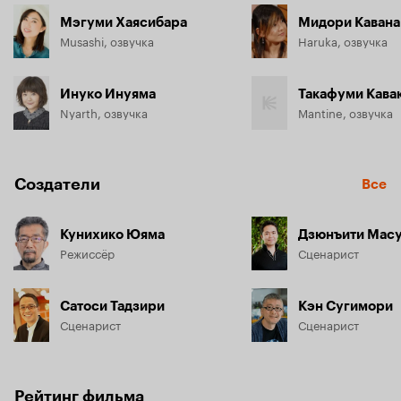
Мэгуми Хаясибара
Мидори Кавана
Musashi, озвучка
Haruka, озвучка
Инуко Инуяма
Такафуми Кава
Nyarth, озвучка
Mantine, озвучка
Создатели
Все
Кунихико Юяма
Дзюнъити Мас
Режиссёр
Сценарист
Сатоси Тадзири
Кэн Сугимори
Сценарист
Сценарист
Рейтинг фильма