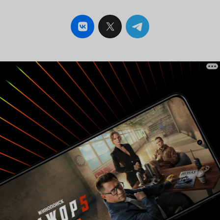
мультипликационный сериал «Покемон». Если
Вы не смотрели никогда мультфильмы о
покемонах, то не начинайте с этого. Есть
намного лучше и интереснее мультфильмы о
сказочных покемонах. Этот же мультфильм
получился рядовым приключением Эша. Это
аниме на один раз. В нем много сражений и
захватывающих моментов, но все равно чего-
то ему не хватало. Возможно больше
воображения и качества съемок. Мультфильм
получился рядовым, ничего особенного. Для
тех, кто любит истории о покемонах и
приключениях Эша и Пикачу, этот мультфильм
может привлечь внимание, но не ждите ничего
сверхъестественного, мультфильм
посредственный и предсказуемый. На один
раз. Из всей истории мне понравился лишь
покемон Манафи. Он был прикольный и милый.
5 из 10