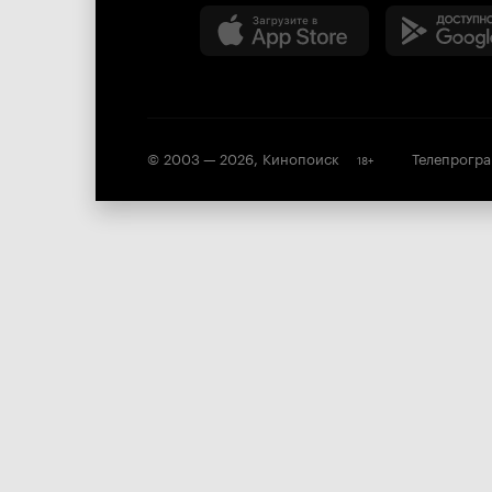
© 2003 —
2026
,
Кинопоиск
Телепрогр
18
+