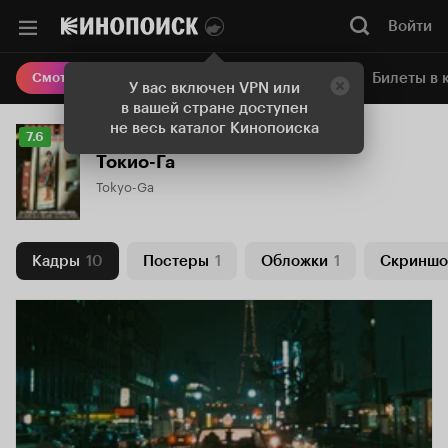
Войти
Онлайн-кинотеатр
Билеты в 
Смотреть кино
У вас включен VPN или
в вашей стране доступен
не весь каталог Кинопоиска
Рейтинг
7.6
Кинопоиска
Токио-Га
7.6
Tokyo-Ga
Кадры
10
Постеры
1
Обложки
1
Скриншо