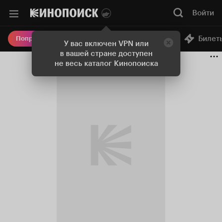
Войти
Онлайн-кинотеатр
Билет
Попробовать Плюс
У вас включен VPN или
в вашей стране доступен
не весь каталог Кинопоиска