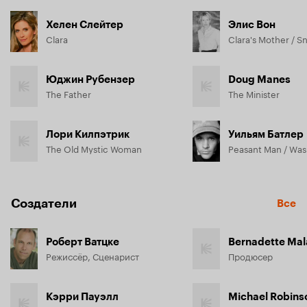
Хелен Слейтер
Элис Вон
Clara
Clara's Mother / S
Юджин Рубензер
Doug Manes
The Father
The Minister
Лори Килпэтрик
Уильям Батлер
The Old Mystic Woman
Создатели
Все
Роберт Ватцке
Bernadette Mal
Режиссёр, Сценарист
Продюсер
Кэрри Пауэлл
Michael Robins