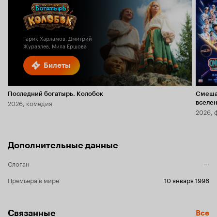
Гарик Харламов, Дмитрий
Журавлев, Мила Ершова
Билеты
Последний богатырь. Колобок
Смеша
2026, комедия
вселе
2026, 
Дополнительные данные
Слоган
—
Премьера в мире
10 января 1996
Связанные
Все