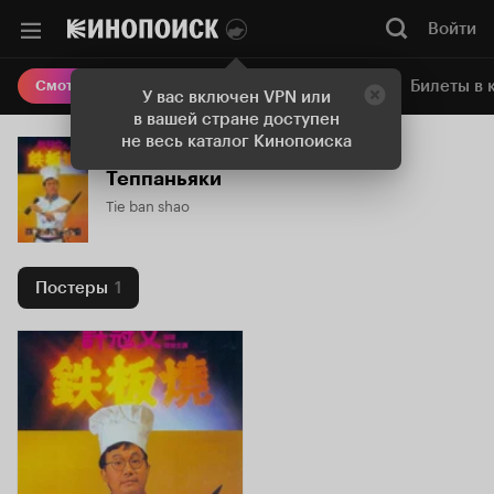
Войти
Онлайн-кинотеатр
Билеты в 
Смотреть кино
У вас включен VPN или
в вашей стране доступен
не весь каталог Кинопоиска
Теппаньяки
Tie ban shao
Постеры
1