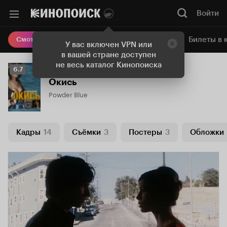
Войти
Онлайн-кинотеатр
Билеты в 
Смотреть кино
У вас включен VPN или
в вашей стране доступен
не весь каталог Кинопоиска
Рейтинг
6.7
Кинопоиска
Окись
6.7
Powder Blue
Кадры
14
Съёмки
3
Постеры
3
Обложки