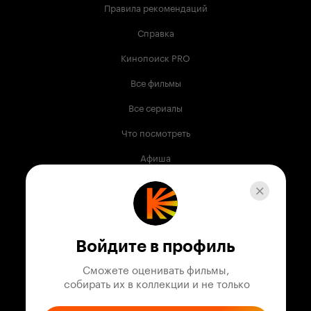
Правила рекомендаций
Справка
Кинопоиск PRO
Все фильмы
Все сериалы
Что посмотреть
Афиша
Музыка
Телепрограмма
Книги
Войдите в профиль
Служба поддержки
Сможете оценивать фильмы,

 собирать их в коллекции и не только
© 2003 —
2026
,
Кинопоиск
18
+