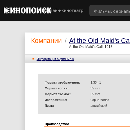
Онлайн-кинотеатр
Компании
/
At the Old Maid's Cal
At the Old Maid's Call, 1913
Информация o фильме »
Формат изображения:
1.33 : 1
Формат копии:
35 mm
Формат съёмок:
35 mm
Изображение:
чёрно-белое
Язык:
английский
Производство: