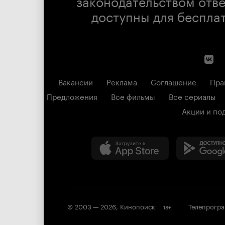
законодательством отв
доступны для беспла
Вакансии
Реклама
Соглашение
Пра
Предложения
Все фильмы
Все сериалы
Акции и по
© 2003 —
2026
,
Кинопоиск
Телепрогр
18
+