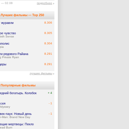
7 — 02.08
подробнее
Лучшие фильмы — Top 250
т журавли
8.306
ое чувство
8.305
ixth Sense
ополис
8.304
pia
ти рядового Райана
8.291
g Private Ryan
церы
8.291
лучшие фильмы
Популярные фильмы
едний богатырь. Колобок
+ 4
сея
- 1
Odyssey
век-паук: Новый день
- 1
er-Man: Brand New Day
ещие мертвецы: Пекло
Dead Burn