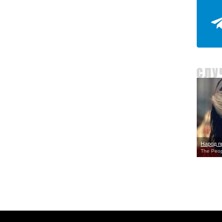
Народ п
The Peopl