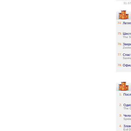
31.0
74.
Летя
75.
Шест
The S
76.
Звер
Zooto
77.
Спас
Savin
78.
Офи
1.
Посл
2.
Одис
The 
3.
Чело
Spid
4.
Злов
Evil 