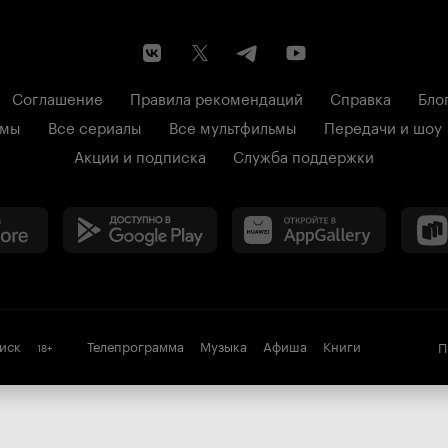
Соглашение
Правила рекомендаций
Справка
Бло
ьмы
Все сериалы
Все мультфильмы
Передачи и шоу
Акции и подписка
Служба поддержки
иск
Телепрограмма
Музыка
Афиша
Книги
П
18
+