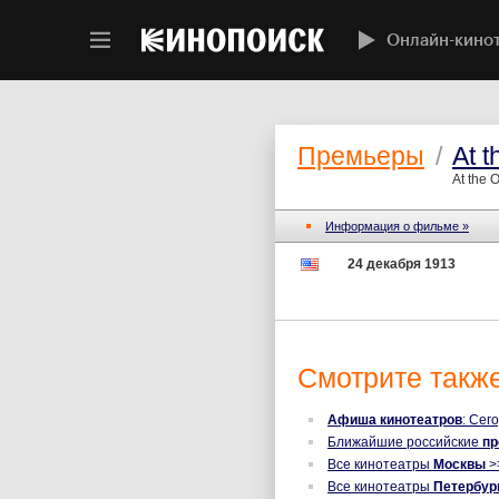
Онлайн-кино
Премьеры
/
At t
At the 
Информация о фильме »
24 декабря 1913
Смотрите также
Афиша кинотеатров
: Сег
Ближайшие российские
п
Все кинотеатры
Москвы
>
Все кинотеатры
Петербур