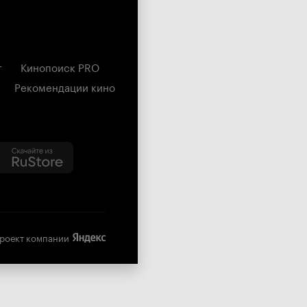
г
Кинопоиск PRO
Рекомендации кино
роект компании