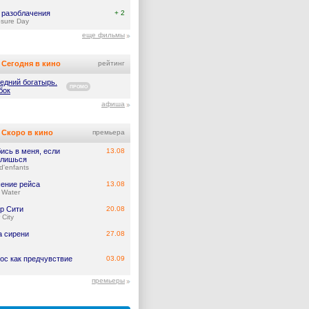
 разоблачения
+ 2
osure Day
еще фильмы
Сегодня в кино
рейтинг
едний богатырь.
ПРОМО
бок
афиша
Скоро в кино
премьера
ись в меня, если
13.08
лишься
d'enfants
ение рейса
13.08
 Water
р Сити
20.08
 City
а сирени
27.08
ос как предчувствие
03.09
премьеры