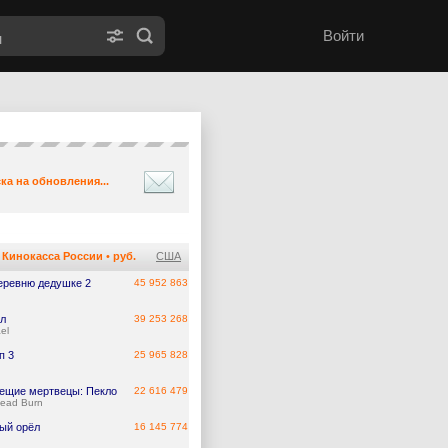
Войти
ка на обновления...
Кинокасса России
•
руб.
США
еревню дедушке 2
45 952 863
л
39 253 268
el
п 3
25 965 828
ещие мертвецы: Пекло
22 616 479
Dead Burn
ый орёл
16 145 774