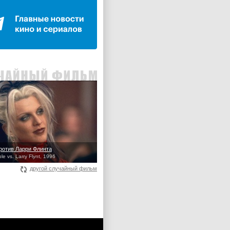
ротив Ларри Флинта
e vs. Larry Flynt, 1996
другой случайный фильм