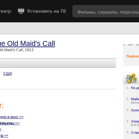
театр
Установить на ТВ
he Old Maid's Call
Old Maid's Call, 1913
Подпис
США
1.
На д
2.
Майк
:
Micha
3.
Холо
одня в кино >>
4.
Злов
ремьеры
>>
Evil 
>
5.
Стар
га
>>