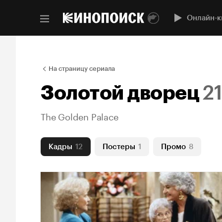
Онлайн-к
На страницу сериала
Золотой дворец
21
The Golden Palace
Кадры
12
Постеры
1
Промо
8