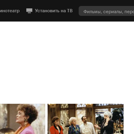
инотеатр
Установить на ТВ