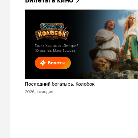
Билеты в кино
Гарик Харламов, Дмитрий
Журавлев, Мила Ершова
Билеты
Последний богатырь. Колобок
2026, комедия