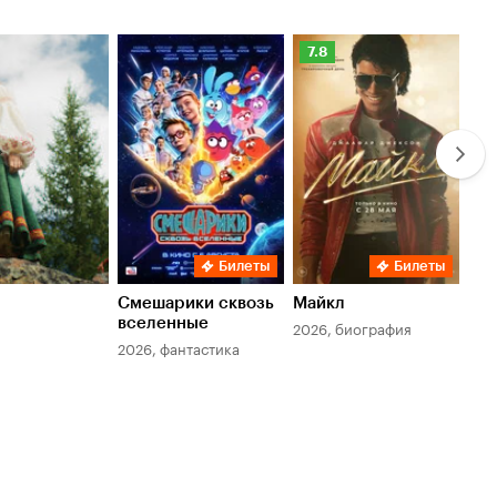
Рейтинг
Ре
7.8
6.
Кинопоиска
Ки
7.8
6.
Билеты
Билеты
Смешарики сквозь
Майкл
Зл
вселенные
мер
2026, биография
2026, фантастика
202