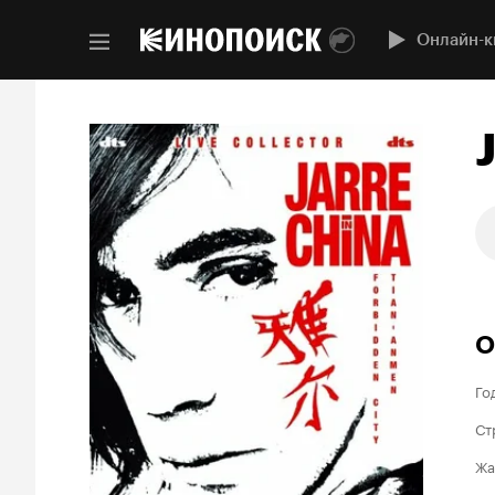
Онлайн-к
О
Го
Ст
Жа