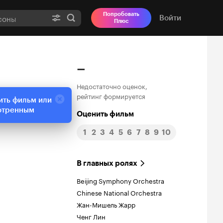
Попробовать
Войти
Плюс
–
Недостаточно оценок,
рейтинг формируется
ить фильм или
отренным
Оценить фильм
1
2
3
4
5
6
7
8
9
10
В главных ролях
Beijing Symphony Orchestra
Chinese National Orchestra
Жан-Мишель Жарр
Ченг Лин