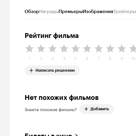
Обзор
Награды
Премьеры
Изображения
Трейлеры
Рейтинг фильма
1
2
3
4
5
6
7
8
9
10
Написать рецензию
Нет похожих фильмов
Знаете похожие фильмы?
Добавить