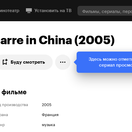
инотеатр
Установить на ТВ
Jarre in China (2005)
Здесь можно отмет
Буду смотреть
сериал просм
 фильме
д производства
2005
рана
Франция
нр
музыка