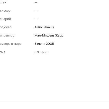
оган
—
жиссер
—
енарий
—
одюсер
Alain Bilowus
мпозитор
Жан-Мишель Жарр
емьера в мире
6 июня 2005
емя
3 ч 8 мин