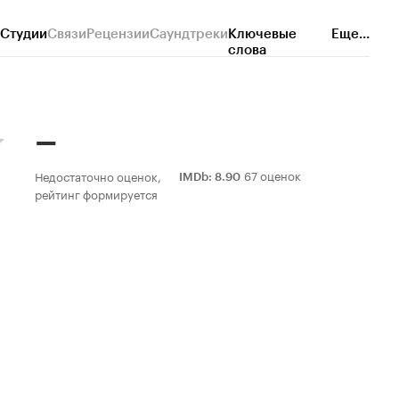
Студии
Связи
Рецензии
Саундтреки
Ключевые
Еще...
слова
–
67 оценок
Недостаточно оценок,
IMDb
:
8.90
рейтинг формируется