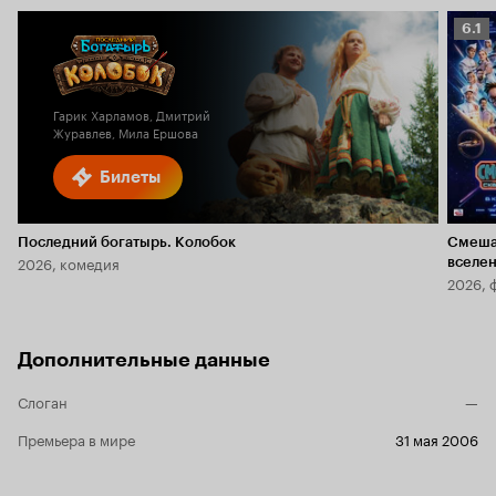
Рейт
6.1
Кино
6.1
Гарик Харламов, Дмитрий
Журавлев, Мила Ершова
Билеты
Последний богатырь. Колобок
Смеша
2026, комедия
вселе
2026, 
Дополнительные данные
Слоган
—
Премьера в мире
31 мая 2006