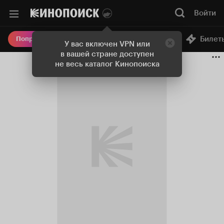
Войти
Онлайн-кинотеатр
Билет
Попробовать Плюс
У вас включен VPN или
в вашей стране доступен
не весь каталог Кинопоиска