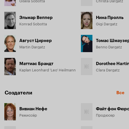
Gisela Sobotta
Christa Dargatz
Эльмар Веппер
Нина Пролль
Konrad Sobotta
Gigi Dargatz
Август Цирнер
Томас Шмаузе
Martin Dargatz
Benno Dargatz
Маттиас Брандт
Dorothee Harti
Kaplan Leonhard 'Leo' Heilmann
Clara Dargatz
Создатели
Все
Вивиан Нефе
Файт фон Фюр
Режиссёр
Продюсер