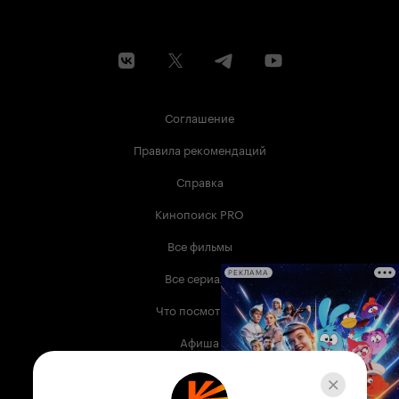
Соглашение
Правила рекомендаций
Справка
Кинопоиск PRO
Все фильмы
Все сериалы
РЕКЛАМА
Что посмотреть
Афиша
Музыка