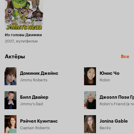
Из головы Джимми
2007, мультфильм
Актёры
Все
Доминик Джейнс
Юнис Чо
Jimmy Roberts
Robin
Билл Двайер
Джоэлл Пози Г
Jimmy's Dad
Рэйчел Куинтанс
Jonina Gable
Captain Roberts
Becky