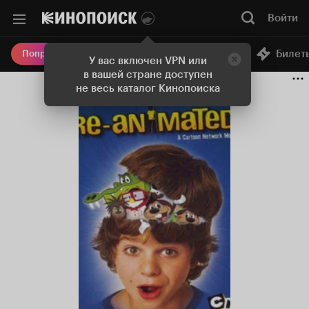
Войти
Онлайн-кинотеатр
Билет
Попробовать Плюс
У вас включен VPN или
в вашей стране доступен
не весь каталог Кинопоиска