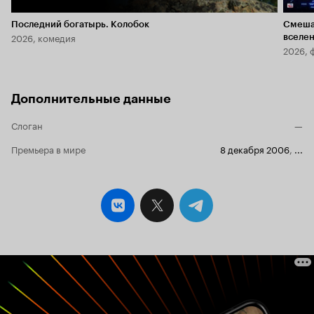
Последний богатырь. Колобок
Смеша
2026, комедия
вселе
2026, 
Дополнительные данные
Слоган
—
Премьера в мире
8 декабря 2006
,
...