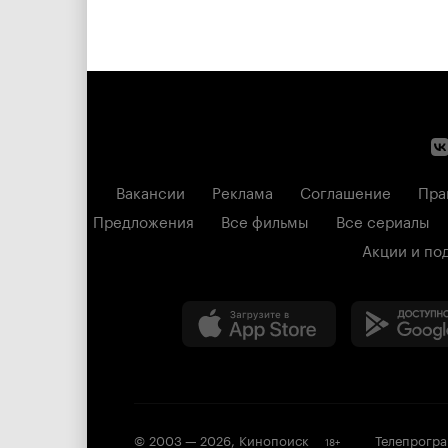
Вакансии
Реклама
Соглашение
Пра
Предложения
Все фильмы
Все сериалы
Акции и по
© 2003 —
2026
,
Кинопоиск
Телепрогр
18
+