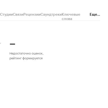
Студии
Связи
Рецензии
Саундтреки
Ключевые
Еще...
слова
–
Недостаточно оценок,
рейтинг формируется