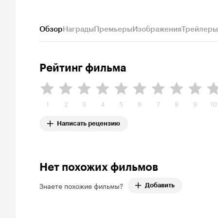
Обзор
Награды
Премьеры
Изображения
Трейлеры
Рейтинг фильма
1
2
3
4
5
6
7
8
9
10
Написать рецензию
Нет похожих фильмов
Знаете похожие фильмы?
Добавить