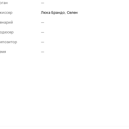
оган
—
жиссер
Люка Брандо
,
Селен
енарий
—
одюсер
—
мпозитор
—
емя
—