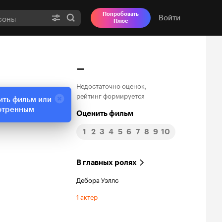
Попробовать
Войти
Плюс
–
Недостаточно оценок,
рейтинг формируется
ить фильм или
отренным
Оценить фильм
1
2
3
4
5
6
7
8
9
10
В главных ролях
Дебора Уэллс
1 актер