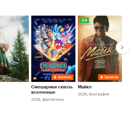
Рейтинг
Ре
7.8
6.
Кинопоиска
Ки
7.8
6.
Билеты
Билеты
Смешарики сквозь
Майкл
Зл
вселенные
мер
2026, биография
2026, фантастика
202