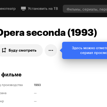
инотеатр
Установить на ТВ
Opera seconda (1993)
Здесь можно отмет
Буду смотреть
сериал просм
 фильме
д производства
1993
рана
—
нр
—