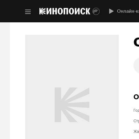
Онлайн-к
О
Го
Ст
Жа