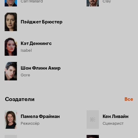
Carl Mallard
Clay
Пэйджет Брюстер
Кэт Деннингс
Isabel
Шон Флинн Амир
Gore
Создатели
Все
Памела Фрайман
Кен Ливайн
Режиссёр
Сценарист