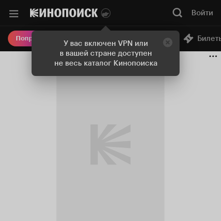
Войти
Онлайн-кинотеатр
Билет
Попробовать Плюс
У вас включен VPN или
в вашей стране доступен
не весь каталог Кинопоиска