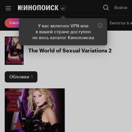
Войти
Онлайн-кинотеатр
Билеты в 
Смотреть кино
У вас включен VPN или
в вашей стране доступен
не весь каталог Кинопоиска
The World of Sexual Variations 2
Обложки
1