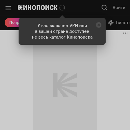
Войти
Онлайн-кинотеатр
Билет
Попробовать Плюс
У вас включен VPN или
в вашей стране доступен
не весь каталог Кинопоиска