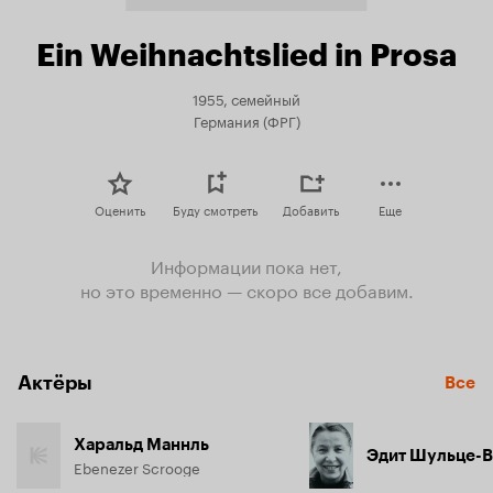
Ein Weihnachtslied in Prosa
1955, семейный
Германия (ФРГ)
Оценить
Буду смотреть
Добавить
Еще
Информации пока нет,
но это временно — скоро все добавим.
Актёры
Все
Харальд Маннль
Эдит Шульце-
Ebenezer Scrooge