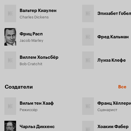
Вальтер Киаулен
Элизабет Гобе
Charles Dickens
Фриц Расп
Фред Кальман
Jacob Marley
Виллем Хольсбёр
Луиза Клефе
Bob Cratchit
Создатели
Все
Вильм тен Хааф
Франц Хёллер
Режиссёр
Сценарист
Чарльз Диккенс
Хоаким Фабер