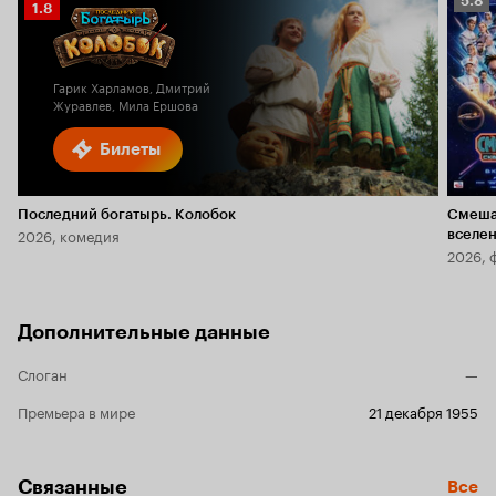
5.8
Рейтинг
1.8
Кино
Кинопоиска
5.8
1.8
Гарик Харламов, Дмитрий
Журавлев, Мила Ершова
Билеты
Последний богатырь. Колобок
Смеша
2026, комедия
вселе
2026, 
Дополнительные данные
Слоган
—
Премьера в мире
21 декабря 1955
Связанные
Все