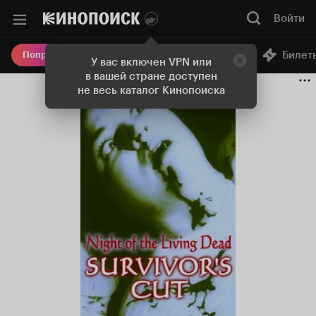
Войти
Онлайн-кинотеатр
Билет
Попробовать Плюс
У вас включен VPN или
в вашей стране доступен
не весь каталог Кинопоиска