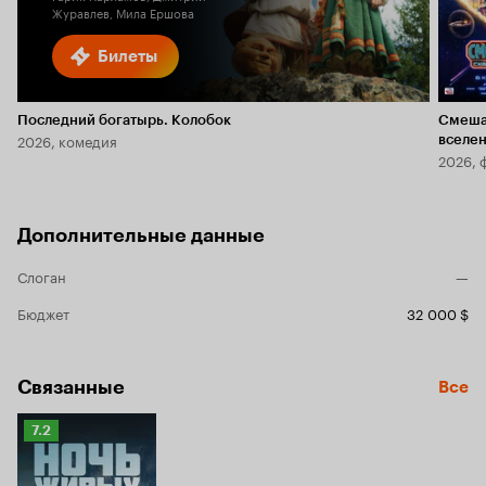
Журавлев, Мила Ершова
Билеты
Последний богатырь. Колобок
Смеша
2026, комедия
вселе
2026, 
Дополнительные данные
Слоган
—
Бюджет
32 000 $
Связанные
Все
Рейтинг
7.2
Кинопоиска
7.2