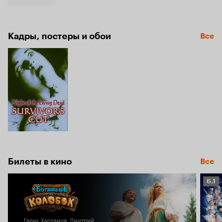
Кадры, постеры и обои
Все
Билеты в кино
Все
Рейт
6.1
Кино
6.1
Гарик Харламов, Дмитрий