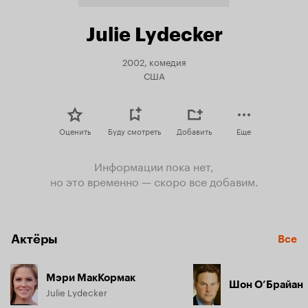
Julie Lydecker
2002, комедия
США
Оценить
Буду смотреть
Добавить
Еще
Информации пока нет,
но это временно — скоро все добавим.
Актёры
Все
Мэри МакКормак
Шон О’Брайан
Julie Lydecker