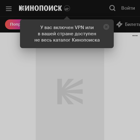
Войти
Онлайн-кинотеатр
Билет
Попробовать Плюс
У вас включен VPN или
в вашей стране доступен
не весь каталог Кинопоиска