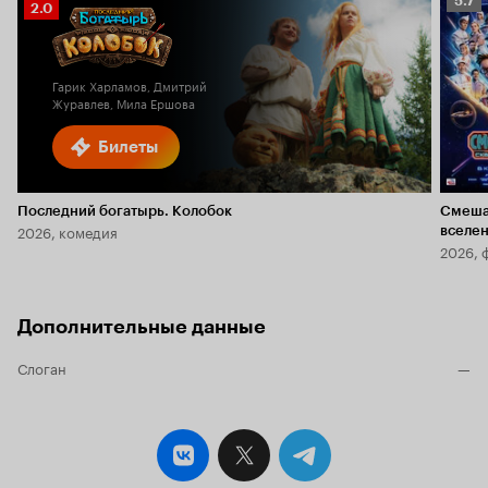
5.7
Рейтинг
2.0
Кино
Кинопоиска
5.7
2.0
Гарик Харламов, Дмитрий
Журавлев, Мила Ершова
Билеты
Последний богатырь. Колобок
Смеша
2026, комедия
вселе
2026, 
Дополнительные данные
Слоган
—