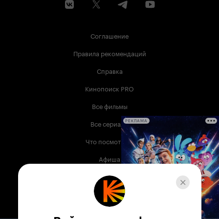
Соглашение
Правила рекомендаций
Справка
Кинопоиск PRO
Все фильмы
Все сериалы
РЕКЛАМА
Что посмотреть
Афиша
Музыка
Телепрограмма
Книги