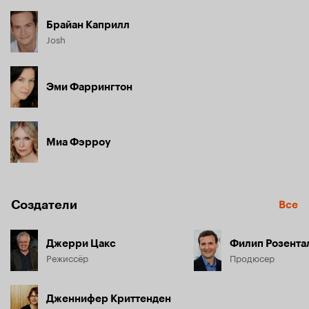
Брайан Каприлл
Josh
Эми Фаррингтон
Миа Фэрроу
Создатели
Все
Джерри Цакс
Филип Розента
Режиссёр
Продюсер
Дженнифер Криттенден