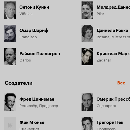
Энтони Куинн
Милдред Данн
Viñolas
Pilar
Омар Шариф
Даниэла Рокка
Francisco
Rosana, Mistress o
Раймон Пеллегрен
Кристиан Марк
Carlos
Zaganar
Создатели
Все
Фред Циннеман
Эмерик Пресс
Режиссёр, Продюсер
Сценарист
Жак Мюнье
Грегори Пек
Сценарист
Продюсер