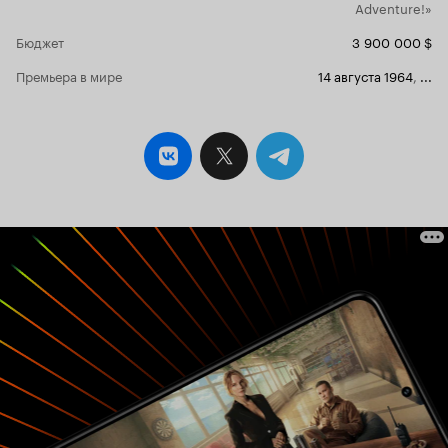
партизаны переехали во Францию, но
Adventure!»
возвращались по горным переходам в
Испанию и вели подрывную деятельность там.
Бюджет
3 900 000 $
В центре повествования Мануэль Артигез,
Премьера в мире
14 августа 1964
,
...
герой испанских повстанцев. На протяжении
многих лет он делал вылазки в Испанию:
грабил банки, мстил... Его имя стало легендой,
но теперь он постарел. Обстоятельства ставят
его перед выбором - спокойная старость или
возвращение к самому себе. Мануэлю Артигезу
придется встретиться с честным и искренне
верящим священником (в исполнении Омара
Шарифа) и маленьким мальчиком, отец
которого погиб не выдав Артигеза.
Потрясающая роль Грегори Пека и режиссура
Цинеманна. На мой взгляд, это смелое кино -
лучший фильм 1964 года, который кстати
предвосхитил 'Непрощенный' Клинта Иствуда.
Дополнительно неколько слов о названии - оно
является ключом к пониманию сути всего
фильма. Behold a Pale Horse - это цитата из
Откровения святого Иоанна Богослова (6;8):
и
вот, конь бледный, и на нем всадник,
которому имя «смерть»; и ад следовал за
'... Соответственно, более точное название
ним