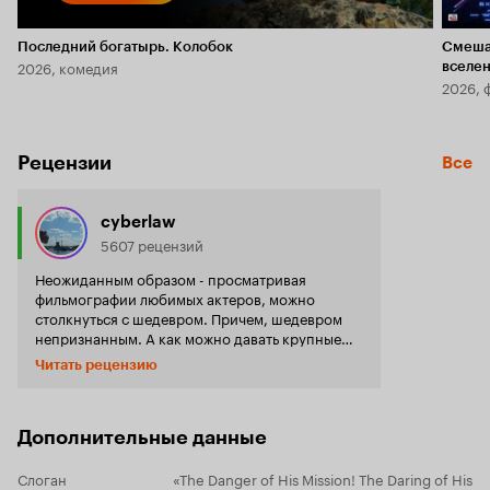
Последний богатырь. Колобок
Смеша
2026, комедия
вселе
2026, 
Рецензии
Все
cyberlaw
5607 рецензий
Неожиданным образом - просматривая
фильмографии любимых актеров, можно
столкнуться с шедевром. Причем, шедевром
непризнанным. А как можно давать крупные
призы фильму или отбирать его на фестивали,
Читать рецензию
если есть политический подтекст:
романтизируется борец с режимом. Более
того, Франко запретил показывать фильм на
территории Испании. Подтекст сюжета
Дополнительные данные
основан на новейшей истории: после
гражданской войны в Испании, многие
Слоган
«The Danger of His Mission! The Daring of His