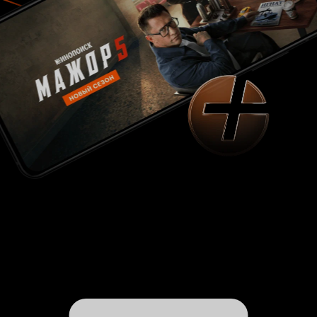
фильма, конечно же: 'И вот, бледный конь'. 10
из 10