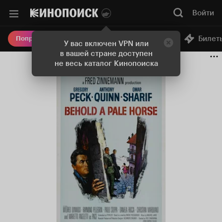
Войти
Онлайн-кинотеатр
Билет
Попробовать Плюс
У вас включен VPN или
в вашей стране доступен
не весь каталог Кинопоиска