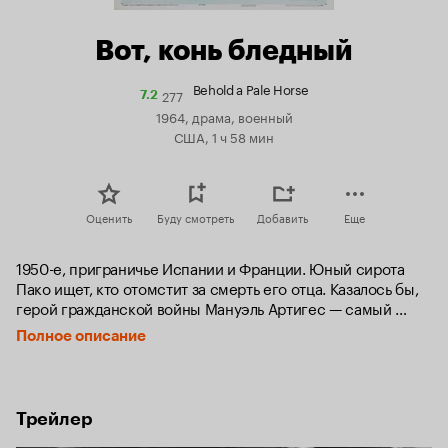
Вот, конь бледный
Behold a Pale Horse
277
Рейтинг
7.2
Кинопоиска
1964, драма, военный
7.2
США, 1 ч 58 мин
Оценить
Буду смотреть
Добавить
Еще
1950-е, приграничье Испании и Франции. Юный сирота 
Пако ищет, кто отомстит за смерть его отца. Казалось бы, 
герой гражданской войны Мануэль Артигес — самый 
подходящий кандидат для такого дела.
Полное описание
Трейлер