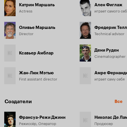
Катрин Маршаль
Ален Фиглаж
Actress
играет самого се
Оливье Маршаль
Фредерик Телл
Director
Technical advisor
Дени Руден
Ксавьер Амблар
Cinematographer
Жан-Люк Мэтью
Амре Фернанд
First assistant director
играет саму себя
Создатели
Все
Франсуа-Режи Джинн
Николас Де Ла
Режиссёр, Оператор
Продюсер