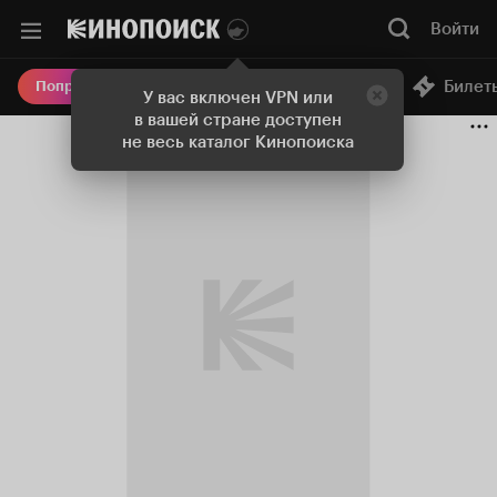
Войти
Онлайн-кинотеатр
Билет
Попробовать Плюс
У вас включен VPN или
в вашей стране доступен
не весь каталог Кинопоиска