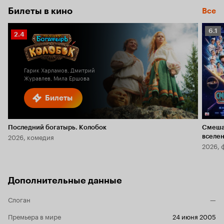
Билеты в кино
Все
Рейт
6.1
Рейтинг
2.4
Кино
Кинопоиска
6.1
2.4
Гарик Харламов, Дмитрий
Журавлев, Мила Ершова
Билеты
Последний богатырь. Колобок
Смеша
2026, комедия
вселе
2026, 
Дополнительные данные
Слоган
—
Премьера в мире
24 июня 2005