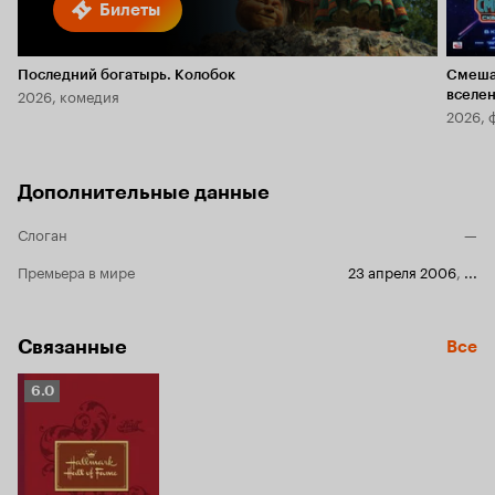
Билеты
Последний богатырь. Колобок
Смеша
2026, комедия
вселе
2026, 
Дополнительные данные
Слоган
—
Премьера в мире
23 апреля 2006
,
...
Связанные
Все
Рейтинг
6.0
Кинопоиска
6.0