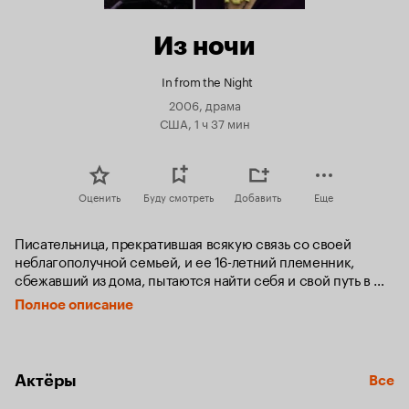
Из ночи
In from the Night
2006, драма
США, 1 ч 37 мин
Оценить
Буду смотреть
Добавить
Еще
Писательница, прекратившая всякую связь со своей 
неблагополучной семьей, и ее 16-летний племенник, 
сбежавший из дома, пытаются найти себя и свой путь в 
этом неприветливом мире.
Полное описание
Актёры
Все