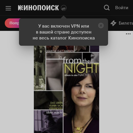
Войти
Онлайн-кинотеатр
Билет
Попробовать Плюс
У вас включен VPN или
в вашей стране доступен
не весь каталог Кинопоиска