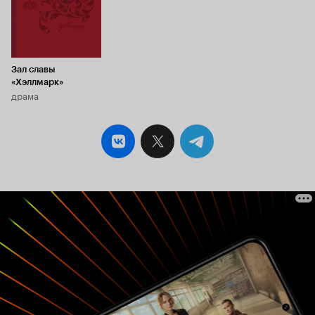
Зал славы
«Хэллмарк»
драма