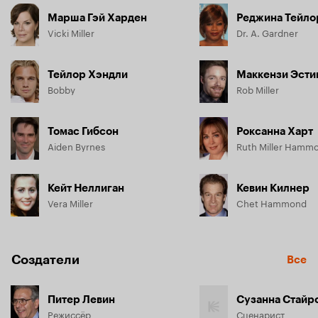
Марша Гэй Харден
Реджина Тейло
Vicki Miller
Dr. A. Gardner
Тейлор Хэндли
Маккензи Эсти
Bobby
Rob Miller
Томас Гибсон
Роксанна Харт
Aiden Byrnes
Ruth Miller Hamm
Кейт Неллиган
Кевин Килнер
Vera Miller
Chet Hammond
Создатели
Все
Питер Левин
Сузанна Стайр
Режиссёр
Сценарист