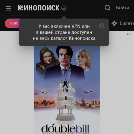
Войти
Онлайн-кинотеатр
Билет
Попробовать Плюс
У вас включен VPN или
в вашей стране доступен
не весь каталог Кинопоиска