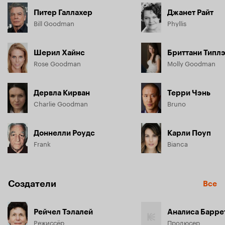
жизни Билла…
Питер Галлахер
Джанет Райт
Bill Goodman
Phyllis
Шерил Хайнс
Бриттани Типл
Rose Goodman
Molly Goodman
Дервла Кирван
Терри Чэнь
Charlie Goodman
Bruno
Доннелли Роудс
Карли Поуп
Frank
Bianca
Создатели
Все
Рейчел Тэлалей
Аналиса Барре
Режиссёр
Продюсер