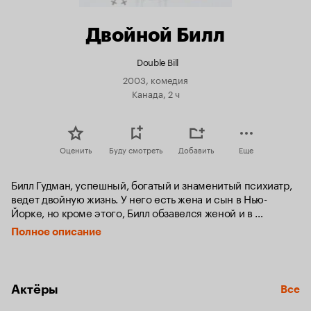
Двойной Билл
Double Bill
2003, комедия
Канада, 2 ч
Оценить
Буду смотреть
Добавить
Еще
Билл Гудман, успешный, богатый и знаменитый психиатр, 
ведет двойную жизнь. У него есть жена и сын в Нью-
Йорке, но кроме этого, Билл обзавелся женой и в 
Лондоне.

Полное описание
Несмотря на постоянные и длительные отъезды мужа в 
«командировки», обе семьи пребывают в состоянии 
абсолютного спокойствия и благополучия. Но, увы, все 
Актёры
Все
тайное когда-нибудь становиться явным: жены узнают о 
существовании друг друга в хорошо спланированной 