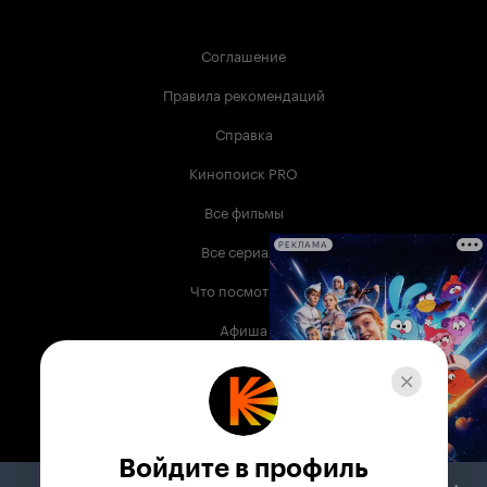
Соглашение
Правила рекомендаций
Справка
Кинопоиск PRO
Все фильмы
Все сериалы
РЕКЛАМА
Что посмотреть
Афиша
Музыка
Телепрограмма
Книги
Войдите в профиль
Служба поддержки