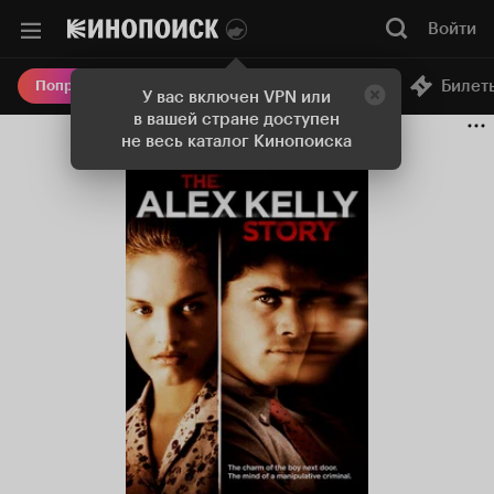
Войти
Онлайн-кинотеатр
Билет
Попробовать Плюс
У вас включен VPN или
в вашей стране доступен
не весь каталог Кинопоиска