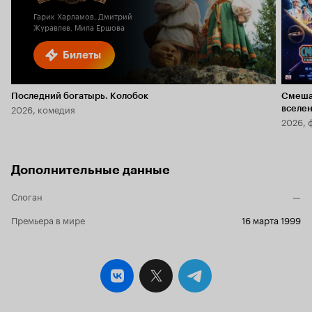
Гарик Харламов, Дмитрий
Журавлев, Мила Ершова
Билеты
Последний богатырь. Колобок
Смеша
2026, комедия
вселе
2026, 
Дополнительные данные
Слоган
—
Премьера в мире
16 марта 1999