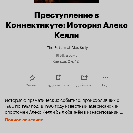
Преступление в
Коннектикуте: История Алекс
Келли
The Return of Alex Kelly
1999, драма
Канада, 2 ч, 12+
Оценить
Буду смотреть
Добавить
Еще
История о драматических событиях, происходивших с 
1986 по 1997 год. В 1986 году известный американский 
спортсмен Алекс Келли был обвинён в изнасиловании 
шестнадцатилетней Сары Робертс, но не понёс наказания, 
Полное описание
так как успел покинуть страну. Почти десять лет спустя 
ФБР удаётся обнаружить Келли в Швеции и доставить в 