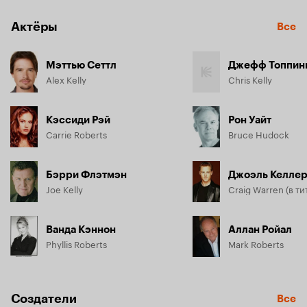
Америку, чтобы тот предстал перед судом. Приговор - 16 
лет тюрьмы, хотя Алекс так и не признал себя виновным.
Актёры
Все
Мэттью Сеттл
Джефф Топпин
Alex Kelly
Chris Kelly
Кэссиди Рэй
Рон Уайт
Carrie Roberts
Bruce Hudock
Бэрри Флэтмэн
Джоэль Келле
Joe Kelly
Ванда Кэннон
Аллан Ройал
Phyllis Roberts
Mark Roberts
Создатели
Все