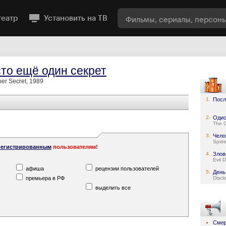
театр
Установить на ТВ
то ещё один секрет
her Secret, 1989
1.
Посл
2.
Одис
The 
3.
Чело
Spid
регистрированным
пользователям!
4.
Злов
Evil 
афиша
рецензии пользователей
5.
День
премьера в РФ
Discl
выделить все
Смер