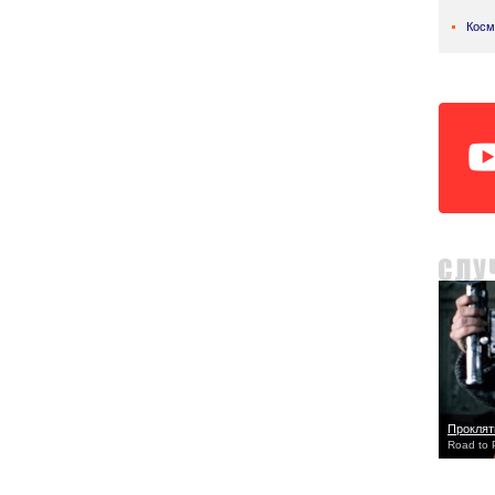
Косм
Проклят
Road to 