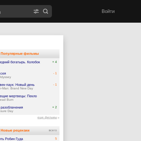
Войти
Популярные фильмы
едний богатырь. Колобок
+ 4
сея
- 1
Odyssey
век-паук: Новый день
- 1
er-Man: Brand New Day
ещие мертвецы: Пекло
Dead Burn
 разоблачения
+ 2
osure Day
еще фильмы
Новые рецензии
всего
ть Робин Гуда
5