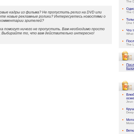
The D
Одис
овые кадры из фильма? Не пропустить релиз на DVD или
The 
ете новые рекламные ролики? Интересуетесь новостями о
Толь
 комментарии зрителей?
One N
а помогут ничего не пропустить. Вам необходимо просто
Что 
у. Выбирайте то, что вам действительно интересно!
What 
Посл
The 
Посл
Коло
Влюб
осме
Jeux 
Круш
Deep
Мото
Motor
Ветк