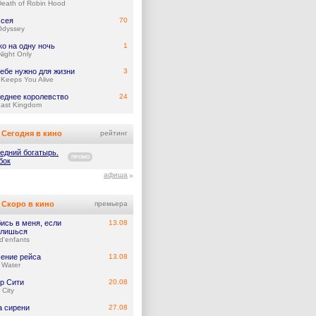
eath of Robin Hood
сея
70
Odyssey
ко на одну ночь
1
ight Only
тебе нужно для жизни
3
Keeps You Alive
еднее королевство
24
Last Kingdom
Сегодня в кино
рейтинг
едний богатырь.
ПРОМО
бок
афиша
Скоро в кино
премьера
ись в меня, если
13.08
лишься
d'enfants
ение рейса
13.08
 Water
р Сити
20.08
 City
а сирени
27.08