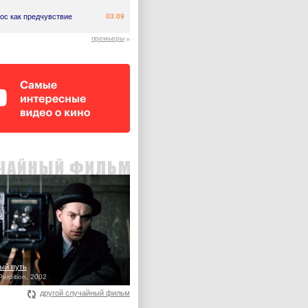
ос как предчувствие
03.09
премьеры
ый путь
Perdition, 2002
другой случайный фильм