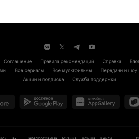
Соглашение
Правила рекомендаций
Справка
Бло
ьмы
Все сериалы
Все мультфильмы
Передачи и шоу
Акции и подписка
Служба поддержки
иск
Телепрограмма
Музыка
Афиша
Книги
П
18
+