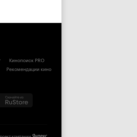
г
Кинопоиск PRO
Рекомендации кино
роект компании