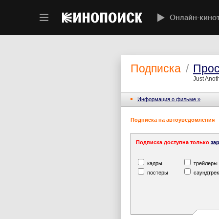
Онлайн-кино
Подписка
/
Прос
Just Anot
Информация o фильме »
Подписка на автоуведомления
Подписка доступна только
за
кадры
трейлеры
постеры
саундтрек