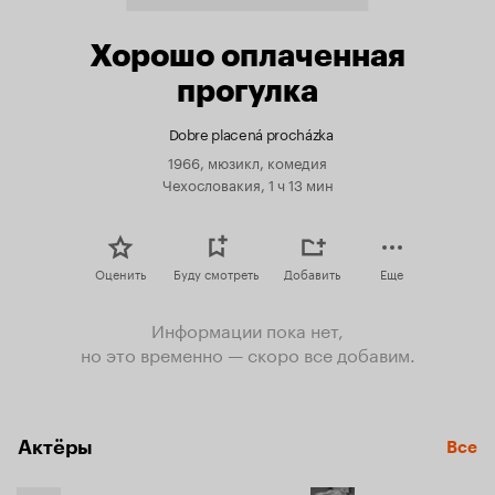
Хорошо оплаченная
прогулка
Dobre placená procházka
1966, мюзикл, комедия
Чехословакия, 1 ч 13 мин
Оценить
Буду смотреть
Добавить
Еще
Информации пока нет,
но это временно — скоро все добавим.
Актёры
Все