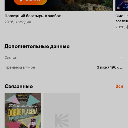
Последний богатырь. Колобок
Смеша
2026, комедия
вселе
2026, 
Дополнительные данные
Слоган
—
Премьера в мире
3 июня 1967
,
...
Связанные
Все