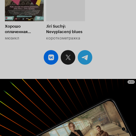
Хорошо
Jirí Suchý:
оплаченная
Nevyplacený blues
мюзикл
короткометражка
прогулка