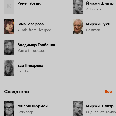
Рене Габздил
Йиржи Шлитр
Uli
Advocate
Гана Гегерова
Йиржи Сухи
Auntie from Liverpool
Postman
Владимир Грабанек
Man with luggage
Ева Пиларова
Vanilka
Создатели
Все
Милош Форман
Йиржи Шлитр
Режиссёр
Сценарист, Комп