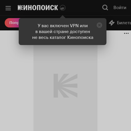
Войти
Онлайн-кинотеатр
Билет
Попробовать Плюс
У вас включен VPN или
в вашей стране доступен
не весь каталог Кинопоиска