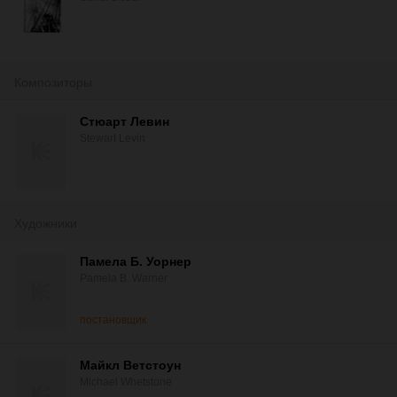
Композиторы
Стюарт Левин
Stewart Levin
Художники
Памела Б. Уорнер
Pamela B. Warner
постановщик
Майкл Ветстоун
Michael Whetstone