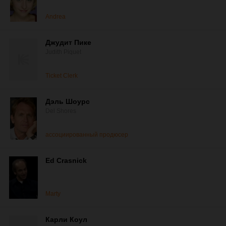
Andrea
Джудит Пике
Judith Piquet
Ticket Clerk
Дэль Шоурс
Del Shores
ассоциированный продюсер
Ed Crasnick
Marty
Карли Коул