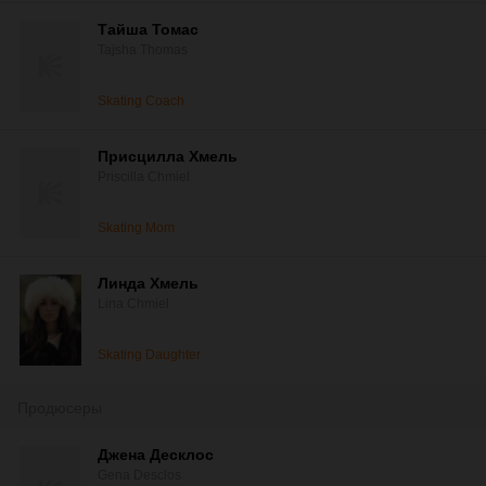
Тайша Томас
Tajsha Thomas
Skating Coach
Присцилла Хмель
Priscilla Chmiel
Skating Mom
Линда Хмель
Lina Chmiel
Skating Daughter
Продюсеры
Джена Десклос
Gena Desclos