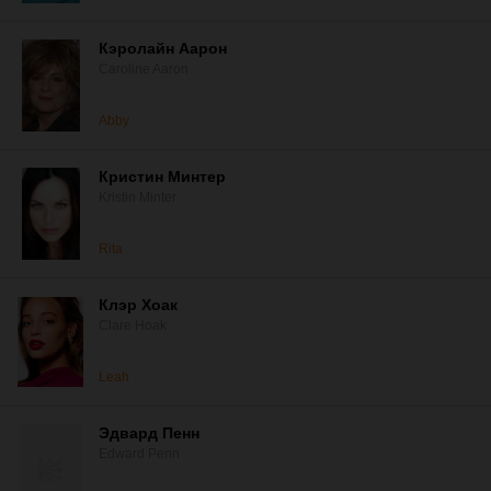
Кэролайн Аарон
Caroline Aaron
Abby
Кристин Минтер
Kristin Minter
Rita
Клэр Хоак
Clare Hoak
Leah
Эдвард Пенн
Edward Penn