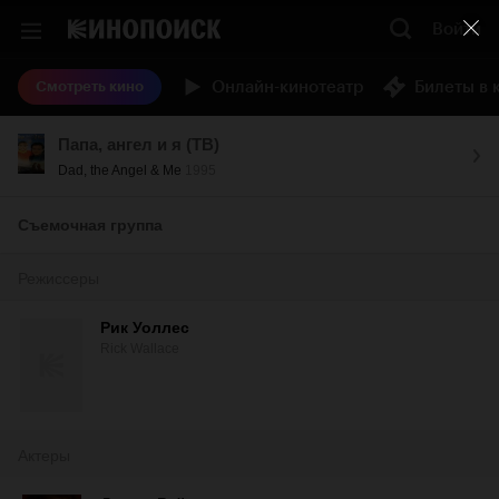
Войти
Онлайн-кинотеатр
Билеты в 
Смотреть кино
Папа, ангел и я (ТВ)
Dad, the Angel & Me
1995
Съемочная группа
Режиссеры
Рик Уоллес
Rick Wallace
Актеры