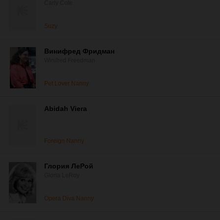
Carly Cole
Suzy
Винифред Фридман
Winifred Freedman
Pet Lover Nanny
Abidah Viera
Foreign Nanny
Глория ЛеРой
Gloria LeRoy
Opera Diva Nanny