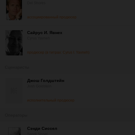
Del Shores
ассоциированный продюсер
Сайрус И. Явнех
Cyrus Yavneh
продюсер (в титрах: Cyrus I. Yavneh)
Сценаристы
Джош Голдштейн
Josh Goldstein
исполнительный продюсер
Операторы
Сэнди Сиссел
Sandi Sissel