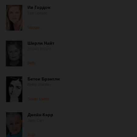
Ив Гордон
Eve Gordon
Maggie
Ширли Найт
Shirley Knight
Betty
Бетси Брэнтли
Betsy Brantley
Susan Lyons
Джейн Карр
Jane Carr
Julia