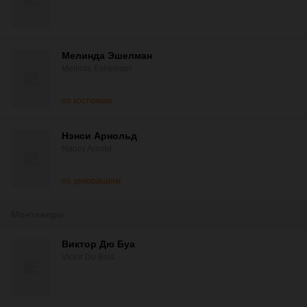
Мелинда Эшелман
Melinda Eshelman
по костюмам
Нэнси Арнольд
Nancy Arnold
по декорациям
Монтажеры
Виктор Дю Буа
Victor Du Bois