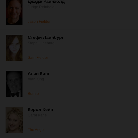
Джадж Райнхолд
Judge Reinhold
Jason Fielder
Стефи Лайнбург
Stephi Lineburg
Sam Fielder
Алан Кинг
Alan King
Bernie
Кэрол Кейн
Carol Kane
The Angel