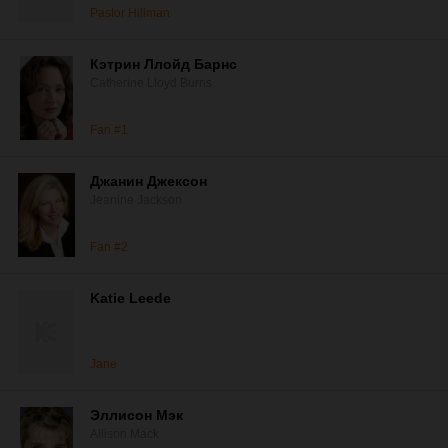
Pastor Hillman
Кэтрин Ллойд Барнс
Catherine Lloyd Burns
Fan #1
Джанин Джексон
Jeanine Jackson
Fan #2
Katie Leede
Jane
Эллисон Мэк
Allison Mack