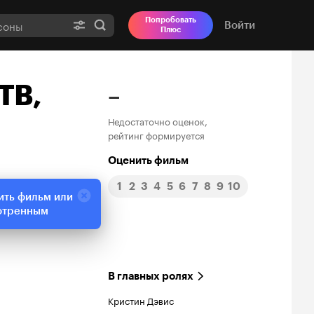
Попробовать
Войти
Плюс
ТВ,
–
Недостаточно оценок,
рейтинг формируется
Оценить фильм
1
2
3
4
5
6
7
8
9
10
ить фильм или
отренным
В главных ролях
Кристин Дэвис