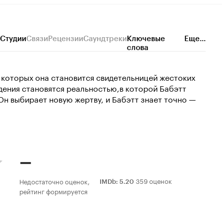
Студии
Связи
Рецензии
Саундтреки
Ключевые
Еще...
слова
 которых она становится свидетельницей жестоких
дения становятся реальностью,в которой Бабэтт
Он выбирает новую жертву, и Бабэтт знает точно —
–
359 оценок
Недостаточно оценок,
IMDb
:
5.20
рейтинг формируется