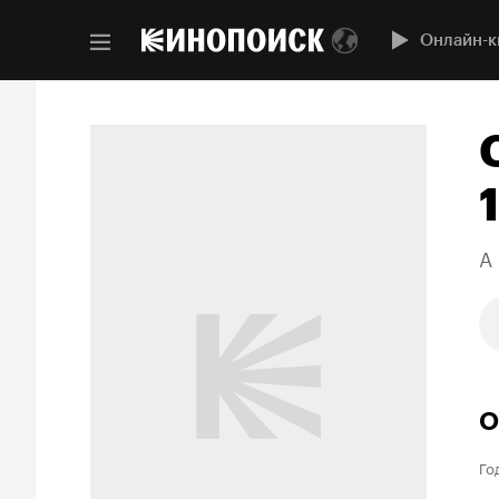
Онлайн-к
A 
О
Го