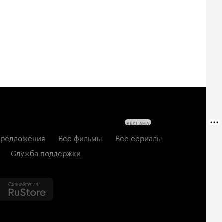
твецы: Пекло
дедушке 2
2026, мелодрама
6, ужасы
2026, комедия
РЕКЛАМА
редложения
Все фильмы
Все сериалы
Служба поддержки