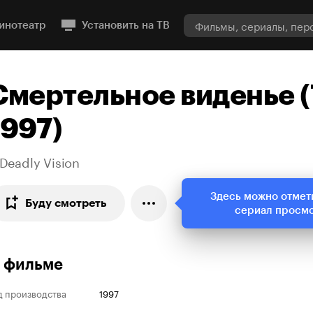
инотеатр
Установить на ТВ
Смертельное виденье (
1997)
Deadly Vision
Здесь можно отмет
Буду смотреть
сериал просм
 фильме
д производства
1997