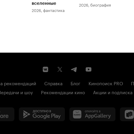
вселенные
мер
2026, биография
2026, фантастика
202
а рекомендаций
Справка
Блог
Кинопоиск PRO
П
Передачи и шоу
Рекомендации кино
Акции и подписка