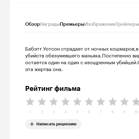
Обзор
Награды
Премьеры
Изображения
Трейлеры
Бабэтт Уотсон страдает от ночных кошмаров,в
убийств обезумевшего маньяка.Постепенно ви
остается один на один с изощренным убийцей.
эта жертва она.
Рейтинг фильма
1
2
3
4
5
6
7
8
9
10
Написать рецензию