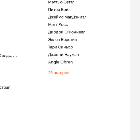
Мэттью Сеттл
Питер Бойл
Джеймс МакДэниэл
Мэтт Росс
Дирдри О’Коннелл
Эллен Бёрстин
Тари Синьор
Дженни Науман
Филдс
,
...
Angie Ohren
25 актеров
страп