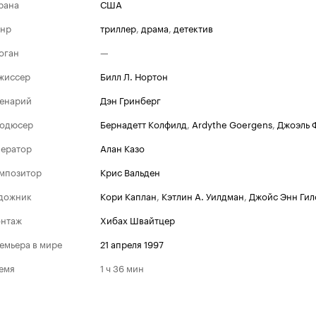
рана
США
нр
триллер
,
драма
,
детектив
оган
—
жиссер
Билл Л. Нортон
енарий
Дэн Гринберг
одюсер
Бернадетт Колфилд
,
Ardythe Goergens
,
Джоэль 
ератор
Алан Казо
мпозитор
Крис Вальден
дожник
Кори Каплан
,
Кэтлин А. Уилдман
,
Джойс Энн Гил
нтаж
Хибах Швайтцер
емьера в мире
21 апреля 1997
емя
1 ч 36 мин