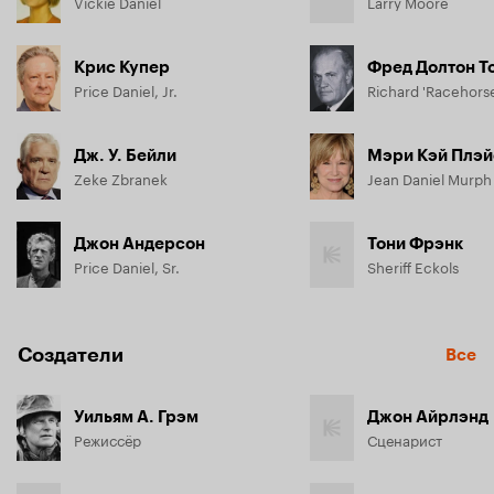
Vickie Daniel
Larry Moore
Крис Купер
Фред Долтон Т
Price Daniel, Jr.
Дж. У. Бейли
Мэри Кэй Плэй
Zeke Zbranek
Jean Daniel Murph
Джон Андерсон
Тони Фрэнк
Price Daniel, Sr.
Sheriff Eckols
Создатели
Все
Уильям А. Грэм
Джон Айрлэнд
Режиссёр
Сценарист