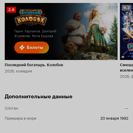
Рейт
6.2
Рейтинг
2.8
Кино
Кинопоиска
6.2
2.8
Гарик Харламов, Дмитрий
Журавлев, Мила Ершова
Билеты
Последний богатырь. Колобок
Смеша
2026, комедия
вселе
2026, 
Дополнительные данные
Слоган
—
Премьера в мире
20 января 1992