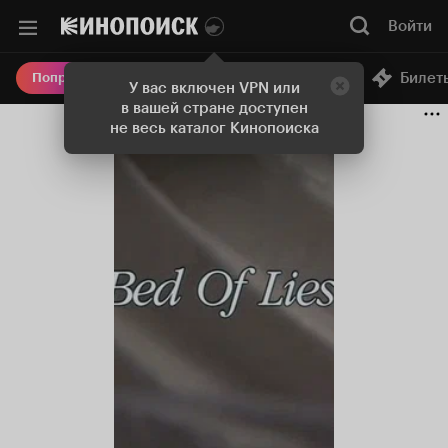
Войти
Онлайн-кинотеатр
Билет
Попробовать Плюс
У вас включен VPN или
в вашей стране доступен
не весь каталог Кинопоиска