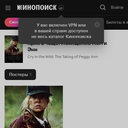
Войти
Онлайн-кинотеатр
Билеты в 
Смотреть кино
У вас включен VPN или
в вашей стране доступен
не весь каталог Кинопоиска
Крик в чаще: Похищение Пегги
Энн
Cry in the Wild: The Taking of Peggy Ann
Постеры
1