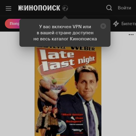
Войти
Онлайн-кинотеатр
Билет
Попробовать Плюс
У вас включен VPN или
в вашей стране доступен
не весь каталог Кинопоиска