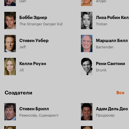
Dan
Angel
Бобби Эднер
Лиза Робин Ке
The Stranger Danger Kid
Tristan
Стивен Уэбер
Маршалл Белл
Jeff
Bartender
Келли Роуэн
Рени Сантони
Jill
Drunk
Создатели
Все
Стивен Брилл
Адам Дель Део
Режиссёр, Сценарист
Продюсер