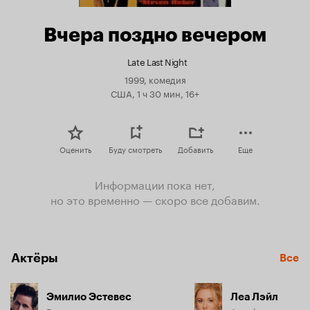
Вчера поздно вечером
Late Last Night
1999, комедия
США, 1 ч 30 мин, 16+
Оценить
Буду смотреть
Добавить
Еще
Информации пока нет,
но это временно — скоро все добавим.
Актёры
Все
Эмилио Эстевес
Леа Лэйл