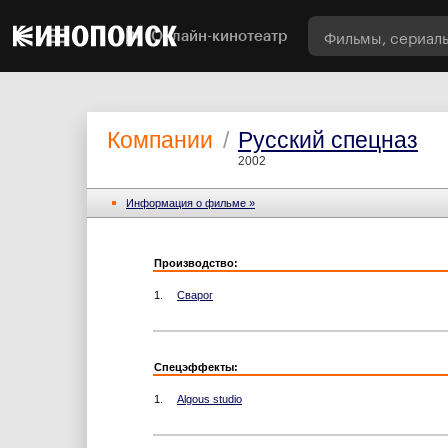
Онлайн-кинотеатр
Компании
/
Русский спецназ
2002
Информация o фильме »
Производство:
1.
Сварог
Спецэффекты:
1.
Algous studio