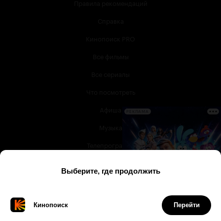
Правила рекомендаций
Справка
Кинопоиск PRO
Все фильмы
Все сериалы
Что посмотреть
Афиша
РЕКЛАМА
Музыка
Телепрограмма
Книги
Служба поддержки
© 2003 —
2026
,
Кинопоиск
18
+
Проект компании