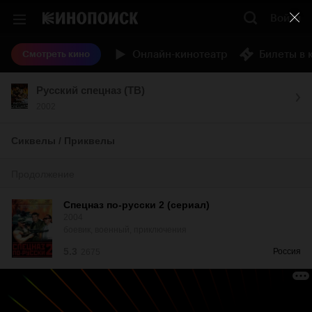
Войти
Онлайн-кинотеатр
Билеты в 
Смотреть кино
Русский спецназ (ТВ)
2002
Сиквелы / Приквелы
Продолжение
Спецназ по-русски 2 (сериал)
2004
боевик, военный, приключения
5.3
Россия
2675