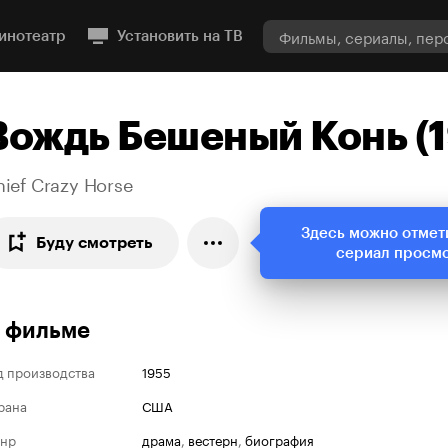
инотеатр
Установить на ТВ
Вождь Бешеный Конь (
ief Crazy Horse
Здесь можно отмет
Буду смотреть
сериал просм
 фильме
д производства
1955
рана
США
нр
драма
,
вестерн
,
биография