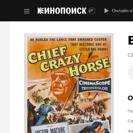
Онлайн-к
Ch
О
Го
Ст
Жа