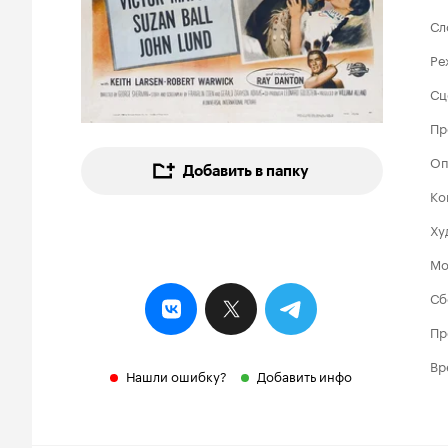
Сл
Ре
Сц
Пр
Оп
Добавить в папку
Ко
Ху
Мо
Сб
Пр
Вр
Нашли ошибку?
Добавить инфо