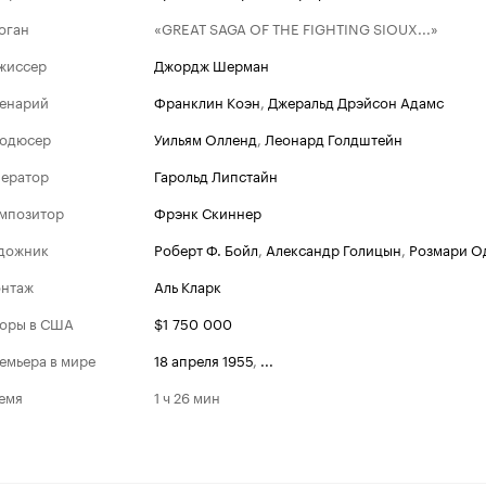
оган
«GREAT SAGA OF THE FIGHTING SIOUX...»
жиссер
Джордж Шерман
енарий
Франклин Коэн
,
Джеральд Дрэйсон Адамс
одюсер
Уильям Олленд
,
Леонард Голдштейн
ератор
Гарольд Липстайн
мпозитор
Фрэнк Скиннер
дожник
Роберт Ф. Бойл
,
Александр Голицын
,
Розмари О
нтаж
Аль Кларк
оры в США
$1 750 000
емьера в мире
18 апреля 1955
,
...
емя
1 ч 26 мин