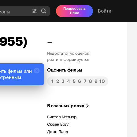
Попробовать
Войти
Плюс
1955)
–
Недостаточно оценок,
рейтинг формируется
Оценить фильм
ить фильм или
отренным
1
2
3
4
5
6
7
8
9
10
В главных ролях
Виктор Мэтьюр
Сюзен Болл
Джон Ланд