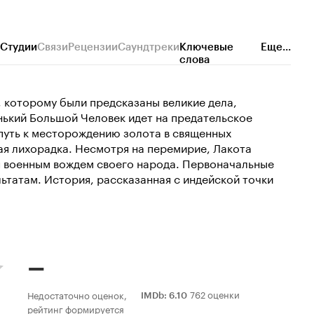
Студии
Связи
Рецензии
Саундтреки
Ключевые
Еще...
слова
 которому были предсказаны великие дела,
нький Большой Человек идет на предательское
путь к месторождению золота в священных
ая лихорадка. Несмотря на перемирие, Лакота
я военным вождем своего народа. Первоначальные
ьтатам. История, рассказанная с индейской точки
–
762 оценки
Недостаточно оценок,
IMDb
:
6.10
рейтинг формируется