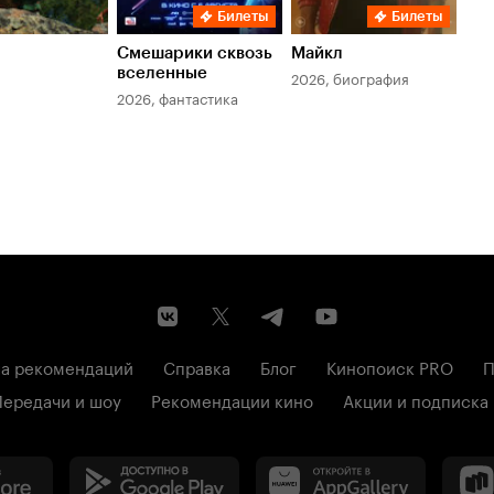
Билеты
Билеты
Смешарики сквозь
Майкл
Зл
вселенные
мер
2026, биография
2026, фантастика
202
а рекомендаций
Справка
Блог
Кинопоиск PRO
П
Передачи и шоу
Рекомендации кино
Акции и подписка