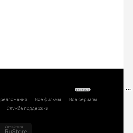
Билеты
Билеты
Билеты
овещие
На деревню
Старый орёл
твецы: Пекло
дедушке 2
2026, семейный
6, ужасы
2026, комедия
РЕКЛАМА
редложения
Все фильмы
Все сериалы
Служба поддержки