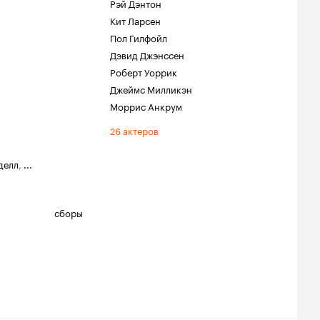
Рэй Дэнтон
Кит Ларсен
Пол Гилфойл
Дэвид Джэнссен
Роберт Уоррик
Джеймс Милликэн
Моррис Анкрум
26 актеров
делл
,
...
сборы