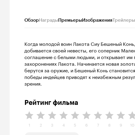
Обзор
Награды
Премьеры
Изображения
Трейлеры
Когда молодой воин Лакота Сиу Бешеный Конь,
добивается своей невесты, его соперник Мале
соглашение с белыми людьми, и открывает им 
захоронениях Лакота. Начинается новая золот
берутся за оружие, и Бешеный Конь становитс
победы индейцев приводят к неизбежным резул
зрения.
Рейтинг фильма
1
2
3
4
5
6
7
8
9
10