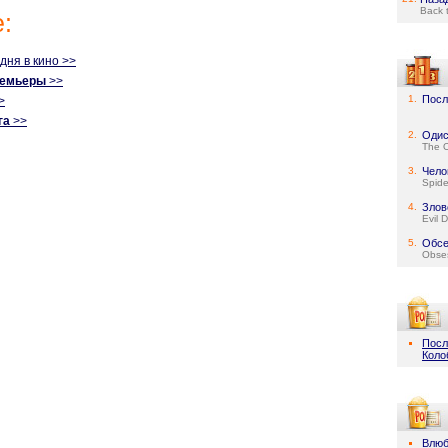
Back 
:
одня в кино >>
ремьеры
>>
1.
Посл
>
га
>>
2.
Одис
The 
3.
Чело
Spid
4.
Злов
Evil 
5.
Обсе
Obse
Посл
Коло
Влюб