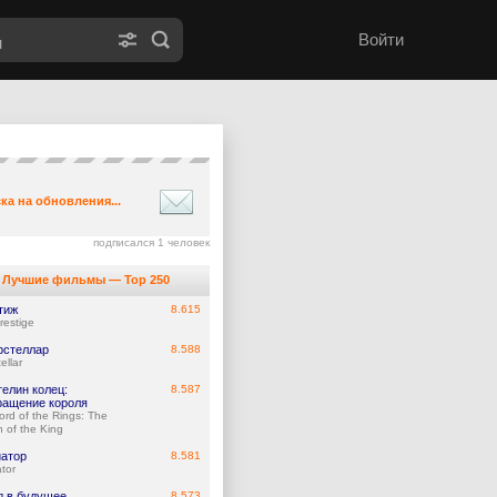
Войти
ка на обновления...
подписался 1 человек
Лучшие фильмы — Top 250
тиж
8.615
restige
рстеллар
8.588
ellar
елин колец:
8.587
ращение короля
ord of the Rings: The
n of the King
иатор
8.581
tor
д в будущее
8.573