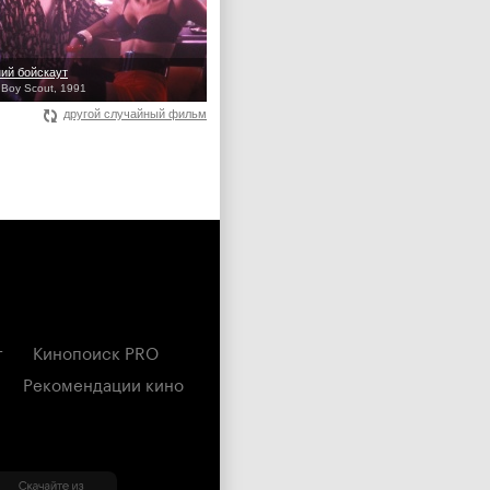
ий бойскаут
 Boy Scout, 1991
другой случайный фильм
г
Кинопоиск PRO
Рекомендации кино