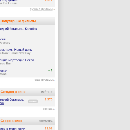
to the Future
лучшие фильмы
Популярные фильмы
едний богатырь. Колобок
сея
Odyssey
век-паук: Новый день
er-Man: Brand New Day
ещие мертвецы: Пекло
Dead Burn
ссия
+ 2
ssion
еще фильмы
Сегодня в кино
рейтинг
едний богатырь.
1.570
ПРОМО
бок
афиша
Скоро в кино
премьера
ись в меня, если
13.08