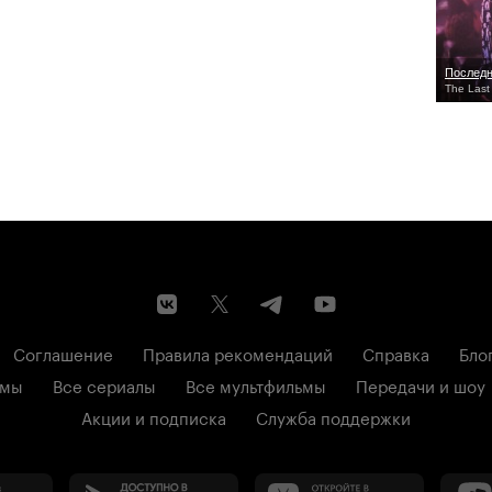
Последн
The Last
Соглашение
Правила рекомендаций
Справка
Бло
ьмы
Все сериалы
Все мультфильмы
Передачи и шоу
Акции и подписка
Служба поддержки