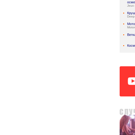
осме
Jeux 
Круш
Deep
Мото
Motor
Ветк
Косм