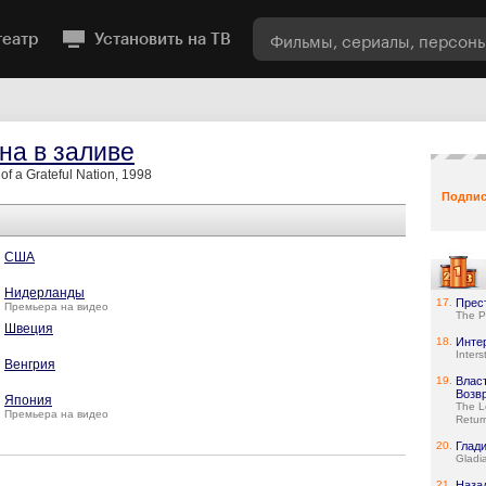
театр
Установить на ТВ
на в заливе
of a Grateful Nation, 1998
Подпис
США
Нидерланды
17.
Прес
Премьера на видео
The P
Швеция
18.
Инте
Interst
Венгрия
19.
Власт
Возв
Япония
The L
Премьера на видео
Retur
20.
Глад
Gladia
21.
Наза