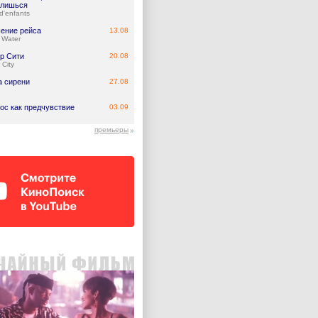
лишься
d'enfants
ение рейса
13.08
 Water
р Сити
20.08
 City
а сирени
27.08
ос как предчувствие
03.09
премьеры