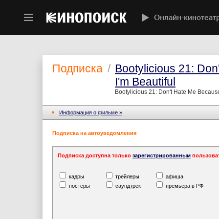
Онлайн-кинотеат
Подписка
/
Bootylicious 21: Do
I'm Beautiful
Bootylicious 21: Don't Hate Me Because
Информация o фильме »
Подписка на автоуведомления
Подписка доступна только
зарегистрированным
пользова
кадры
трейлеры
афиша
постеры
саундтрек
премьера в РФ