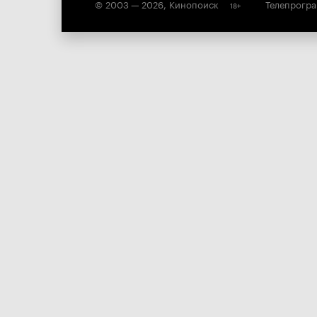
© 2003 —
2026
,
Кинопоиск
Телепрогр
18
+