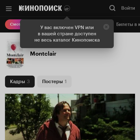
Войти
Онлайн-кинотеатр
Билеты в 
Смотреть кино
У вас включен VPN или
в вашей стране доступен
не весь каталог Кинопоиска
Montclair
Кадры
3
Постеры
1