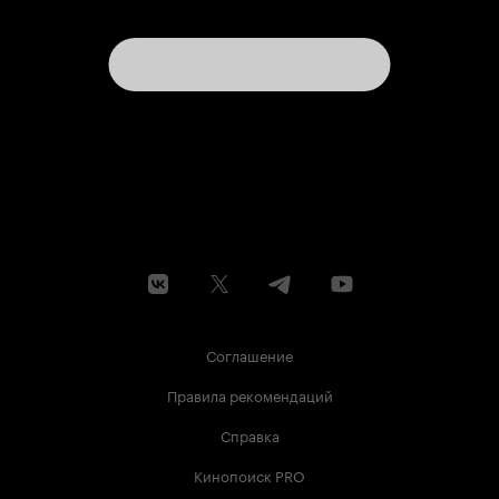
Соглашение
Правила рекомендаций
Справка
Кинопоиск PRO