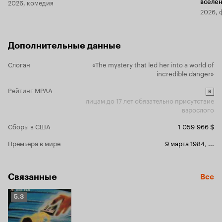
2026, комедия
вселе
2026, 
Дополнительные данные
Слоган
«The mystery that led her into a world of
incredible danger»
Рейтинг MPAA
R
лицам до 17 лет обязательно присутствие
взрослого
Сборы в США
1 059 966 $
Премьера в мире
9 марта 1984
,
...
Связанные
Все
Рейтинг
5.3
Кинопоиска
5.3