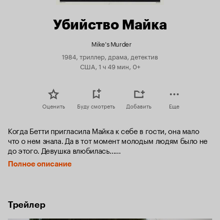
Убийство Майка
Mike's Murder
1984, триллер, драма, детектив
США, 1 ч 49 мин, 0+
Оценить
Буду смотреть
Добавить
Еще
Когда Бетти пригласила Майка к себе в гости, она мало 
что о нем знала. Да в тот момент молодым людям было не 
до этого. Девушка влюбилась…

Полное описание
Однако позже Бетти стало известно, чем Майк занимается 
на самом деле. Наркотики, расправы и сплошное насилие 
- вот его мир, подпольный и преступный, и девушке 
предстоит попасть именно в этот мир...
Трейлер