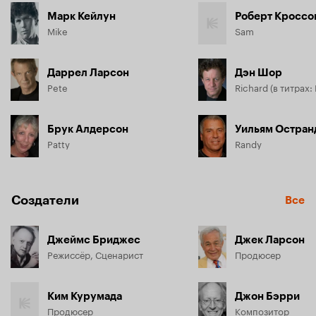
Марк Кейлун
Роберт Кроссо
Mike
Sam
Даррел Ларсон
Дэн Шор
Pete
Richard (в титрах: 
Брук Алдерсон
Уильям Остран
Patty
Randy
Создатели
Все
Джеймс Бриджес
Джек Ларсон
Режиссёр, Сценарист
Продюсер
Ким Курумада
Джон Бэрри
Продюсер
Композитор