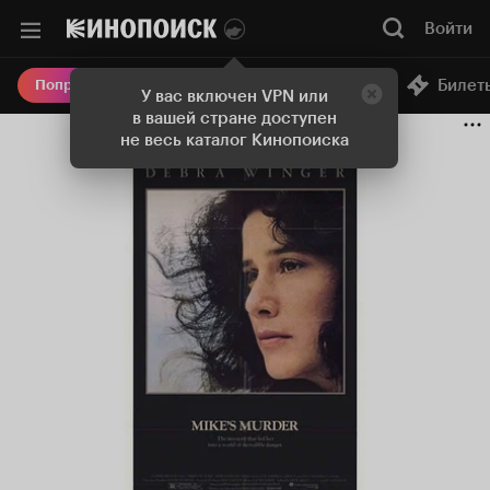
Войти
Онлайн-кинотеатр
Билет
Попробовать Плюс
У вас включен VPN или
в вашей стране доступен
не весь каталог Кинопоиска