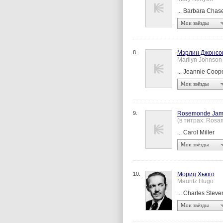
... Barbara Chas
Мои звёзды
8.
Мэрлин Джонсо
Marilyn Johnson
... Jeannie Coop
Мои звёзды
9.
Rosemonde Jam
(в титрах: Ros
... Carol Miller
Мои звёзды
10.
Мориц Хьюго
Mauritz Hugo
... Charles Steve
Мои звёзды