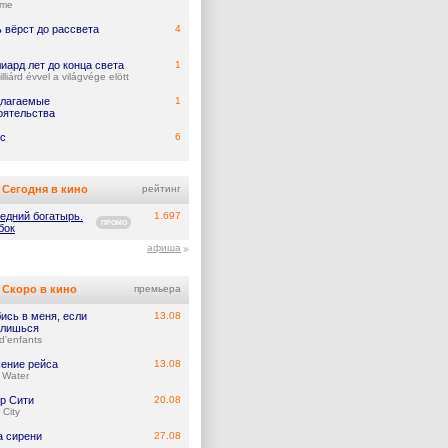
ume
 вёрст до рассвета
4
иард лет до конца света
1
lliárd évvel a világvége elött
лагаемые
1
оятельства
с
6
Сегодня в кино
рейтинг
едний богатырь.
1.697
ПРОМО
бок
афиша
Скоро в кино
премьера
ись в меня, если
13.08
лишься
d'enfants
ение рейса
13.08
 Water
р Сити
20.08
 City
а сирени
27.08