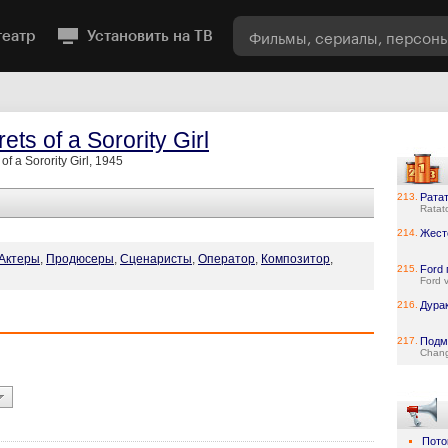
театр
Установить на ТВ
ets of a Sorority Girl
of a Sorority Girl, 1945
213.
Рата
Ratato
214.
Жест
Актеры
,
Продюсеры
,
Сценаристы
,
Оператор
,
Композитор
,
215.
Ford 
Ford v
216.
Дура
217.
Подм
Chang
Пото