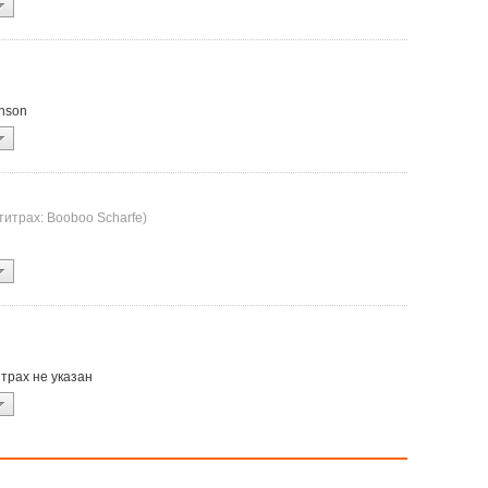
hnson
 титрах: Booboo Scharfe)
титрах не указан