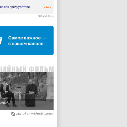
ос как предчувствие
03.09
премьеры
овиной
3
другой случайный фильм