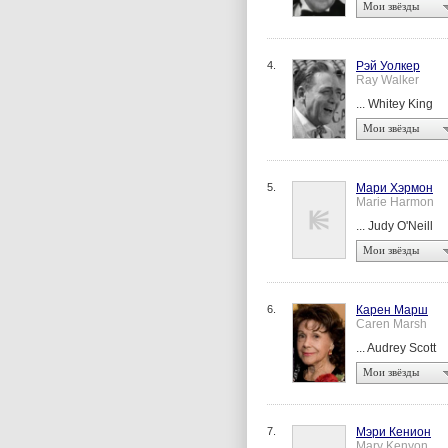
Мои звёзды
4.
Рэй Уолкер
Ray Walker
... Whitey King
Мои звёзды
5.
Мари Хэрмон
Marie Harmon
... Judy O'Neill
Мои звёзды
6.
Карен Марш
Caren Marsh
... Audrey Scott
Мои звёзды
7.
Мэри Кенион
Mary Kenyon