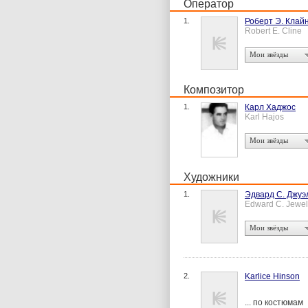
Оператор
1.
Роберт Э. Клай
Robert E. Cline
Мои звёзды
Композитор
1.
Карл Хаджос
Karl Hajos
Мои звёзды
Художники
1.
Эдвард С. Джуэ
Edward C. Jewel
Мои звёзды
2.
Karlice Hinson
... по костюмам