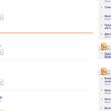
Stra
Семь
Милл
Egymi
Пред
обст
Джул
Jules
n
Посл
Коло
Влюб
осме
Jeux 
Круш
Deep
дс
Мото
s
Motor
Ветк