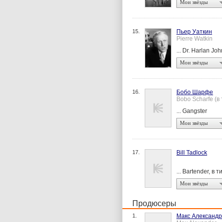
Мои звёзды
15.
Пьер Уаткин
Pierre Watkin
... Dr. Harlan Jo
Мои звёзды
16.
Бобо Шарфе
Bobo Scharfe (в
... Gangster
Мои звёзды
17.
Bill Tadlock
... Bartender, в 
Мои звёзды
Продюсеры
1.
Макс Александр