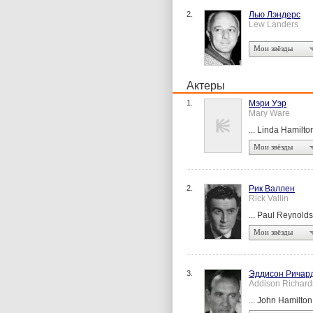
2.
Лью Лэндерс
Lew Landers
Мои звёзды
Актеры
1.
Мэри Уэр
Mary Ware
... Linda Hamilto
Мои звёзды
2.
Рик Валлен
Rick Vallin
... Paul Reynolds
Мои звёзды
3.
Эддисон Ричар
Addison Richard
... John Hamilton