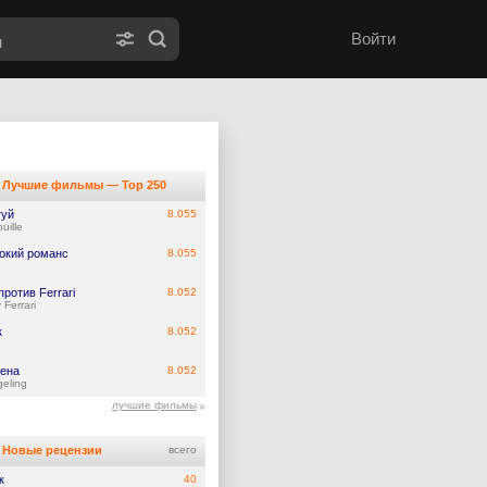
Войти
Лучшие фильмы — Top 250
туй
8.055
uille
окий романс
8.055
против Ferrari
8.052
 Ferrari
к
8.052
ена
8.052
eling
лучшие фильмы
Новые рецензии
всего
к
40