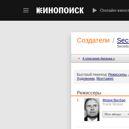
Онлайн-кино
Создатели
/
Secr
Secrets 
К описанию фильма »
Быстрый переход:
Режиссеры
,
Художники
,
Монтажер
Режиссеры
1.
Франк Висбар
Frank Wisbar
Мои звёзды