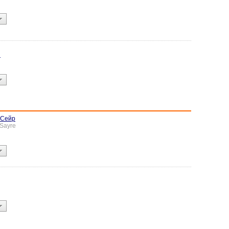
н
 Сейр
 Sayre