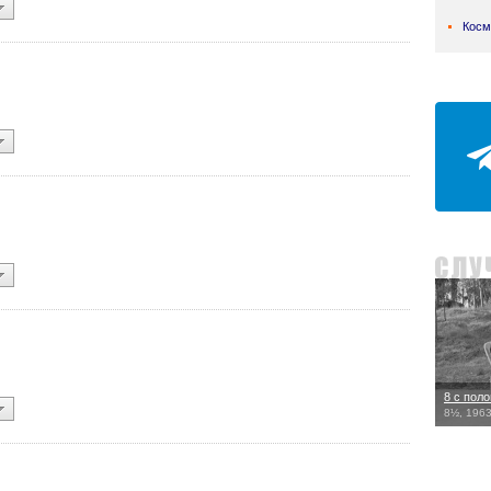
Косм
8 с пол
8½, 196