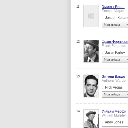
11.
Эмметт Воган
Emmett Vogan
... Joseph Kellan
Мои звёзды
12.
Фрэнк Фергюсо
Frank Ferguson
... Justin Farley
Мои звёзды
13.
Энтони Варде
Anthony Warde
... Nick Vegas
Мои звёзды
14.
Уильям Мерфи
William Murphy
... Andy Jones