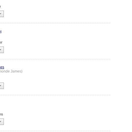
e
н
er
es
amonde James)
ns