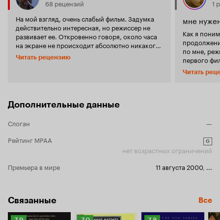
68 рецензий
1 
На мой взгляд, очень слабый фильм. Задумка
мне нужен
действительно интересная, но режиссер не
Как я поним
развивает ее. Откровенно говоря, около часа
продолжение 
на экране не происходит абсолютно никакого
по мне, реж
действия. Жанр этого кино - фэнтези. Так
Читать рецензию
первого фил
покажите нам фэнтези! Почему я сижу и жду
спецэффект
чего-то необычного, а в результате на экране
Читать рец
времени. Уш
идет сплошная болтовня? 1 из 10
милым сердцу героев
волшебство
ценностей, 
Дополнительные данные
фотографии 
природа Анг
Слоган
—
Больше всег
все эти ар
Рейтинг MPAA
G
площадку в 
нет возрастных ограничений
вокруг фонт
что хоть качели ос
Премьера в мире
11 августа 2000
,
...
уровне, Кам
сюжета, он 
душераздир
Связанные
фильме, ка
Все
линии среди
лучшему. Му
Рейтинг
Рейтинг
Рейтинг
7.9
7.0
7.8