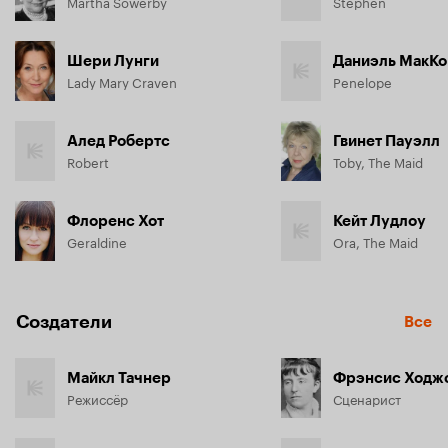
Martha Sowerby
Stephen
Шери Лунги
Даниэль МакК
Lady Mary Craven
Penelope
Алед Робертс
Гвинет Пауэлл
Robert
Toby, The Maid
Флоренс Хот
Кейт Лудлоу
Geraldine
Ora, The Maid
Создатели
Все
Майкл Тачнер
Режиссёр
Сценарист