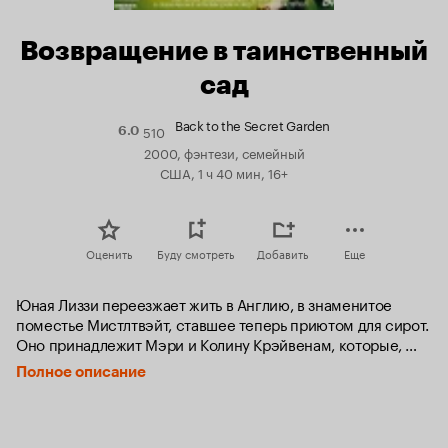
Возвращение в таинственный
сад
Back to the Secret Garden
510
Рейтинг
6.0
Кинопоиска
2000, фэнтези, семейный
6.0
США, 1 ч 40 мин, 16+
Оценить
Буду смотреть
Добавить
Еще
Юная Лиззи переезжает жить в Англию, в знаменитое 
поместье Мистлтвэйт, ставшее теперь приютом для сирот. 
Оно принадлежит Мэри и Колину Крэйвенам, которые, 
будучи еще детьми, нашли дверь в таинственный сад, 
Полное описание
полный магии и волшебства.

Уезжая за границу, они оставляют поместье на попечение 
строгой домоправительницы Марты, которая не только 