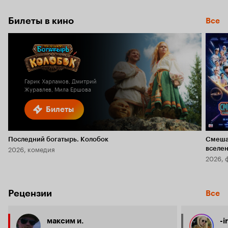
Билеты в кино
Все
Гарик Харламов, Дмитрий
Журавлев, Мила Ершова
Билеты
Последний богатырь. Колобок
Смеша
2026, комедия
вселе
2026, 
Рецензии
Все
максим и.
-i