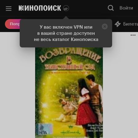
Войти
Онлайн-кинотеатр
Билет
Попробовать Плюс
У вас включен VPN или
в вашей стране доступен
не весь каталог Кинопоиска