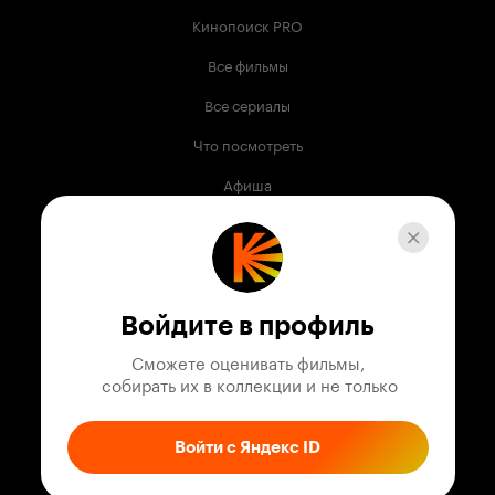
Кинопоиск PRO
Все фильмы
Все сериалы
Что посмотреть
Афиша
Музыка
Телепрограмма
Книги
Войдите в профиль
Служба поддержки
Сможете оценивать фильмы,

 собирать их в коллекции и не только
© 2003 —
2026
,
Кинопоиск
18
+
Проект компании
Войти с Яндекс ID