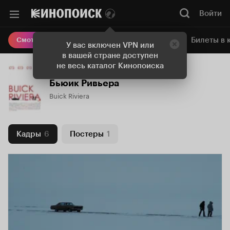
Войти
Онлайн-кинотеатр
Билеты в 
Смотреть кино
У вас включен VPN или
в вашей стране доступен
не весь каталог Кинопоиска
Бьюик Ривьера
Buick Riviera
Кадры
6
Постеры
1