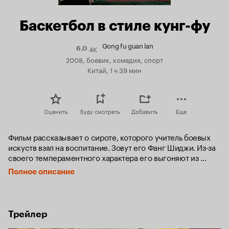
Баскетбол в стиле кунг-фу
Gong fu guan lan
4K
Рейтинг
6.0
Кинопоиска
2008, боевик, комедия, спорт
6.0
Китай, 1 ч 39 мин
Оценить
Буду смотреть
Добавить
Еще
Фильм рассказывает о сироте, которого учитель боевых 
искуств взял на воспитание. Зовут его Фанг Шиджи. Из-за 
своего темпераментного характера его выгоняют из 
школы Кунг-Фу. Его талант раскрывает отчаявшийся и 
Полное описание
разочарованный в жизни Ванг Жоу и предлагает ему 
сыграть в баскетбол. Вот тут то и начинается самое 
интересное. Фарс с поиском настоящих родителей все 
больше и больше становится не просто историей для 
Трейлер
журналистов. Жизнь Фанга Шиджи резко меняется и 
вместе с тем меняется жизнь и того, кто раскрыл его 