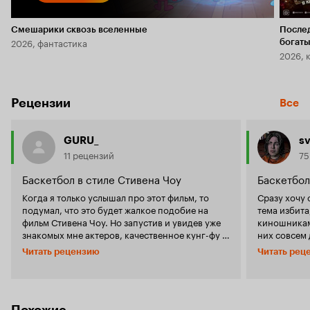
Смешарики сквозь вселенные
После
2026, фантастика
богаты
2026, 
Рецензии
Все
GURU_
s
11 рецензий
75
Баскетбол в стиле Стивена Чоу
Баскетбол
Когда я только услышал про этот фильм, то
Сразу хочу с
подумал, что это будет жалкое подобие на
тема избита
фильм Стивена Чоу. Но запустив и увидев уже
киношниками
знакомых мне актеров, качественное кунг-фу и
них совсем 
спецэффекты, я радостно обнаружил, что
я бы это да
Читать рецензию
Читать рец
заблуждался. Идея конечно не оригинальная,
наигранность
но как продолжение очень даже ничего. Здесь
наиграннос
мы видим и тренера из Убойного футбола, и
доброго деш
директора из Разборок в стиле кунг-фу, ну и
поставленн
конечно менеджера из Счастливых звезд Джеки
'сумасшедши
Похожие