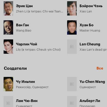
Эрик Цан
Бэйрон Чэнь
Zhen Li (в титрах: Chi-wai Tsang)
Xiao Lan
Ван Ган
Хуан Бо
Wang Biao
Master Huang
Чарлин Чой
Lan Cheung
Lily (в титрах: Cheuk-yin Choi)
Xiao Lan's dead gir
Создатели
Все
Чу Иньпин
Yu-Chen Wang
Режиссёр, Сценарист
Сценарист
Лам Чю-Вин
Альберт Ли
Сценарист
Продюсер