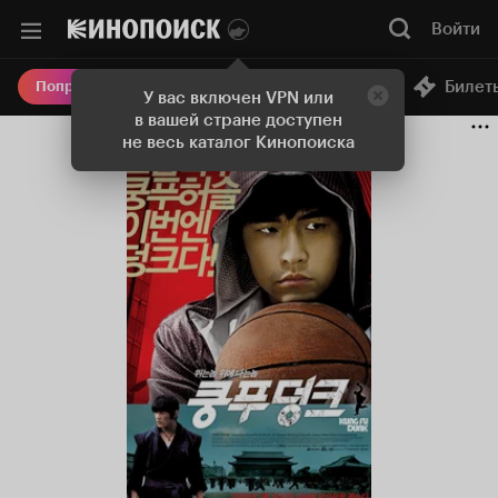
Войти
Онлайн-кинотеатр
Билет
Попробовать Плюс
У вас включен VPN или
в вашей стране доступен
не весь каталог Кинопоиска