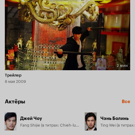
талант.
2 мин
Длительность 2 мин
Трейлер
6 мая 2009
Актёры
Все
Джей Чоу
Чэнь Болинь
Fang Shijie (в титрах: Chieh-lun Chou)
Ting Wei (в титрах: