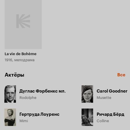
ставший смыслом её жизни, достиг успеха, и не 
подозревает о том, какие испытания ждут её впереди...
La vie de Bohème
1916, мелодрама
Актёры
Все
Дуглас Фэрбенкс мл.
Carol Goodner
Rodolphe
Musette
Гертруда Лоуренс
Ричард Бёрд
Mimi
Colline