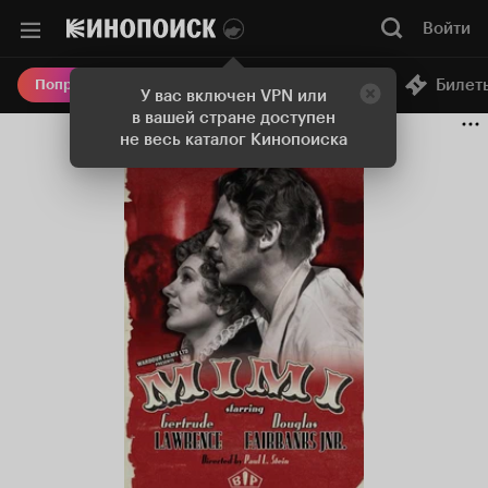
Войти
Онлайн-кинотеатр
Билет
Попробовать Плюс
У вас включен VPN или
в вашей стране доступен
не весь каталог Кинопоиска