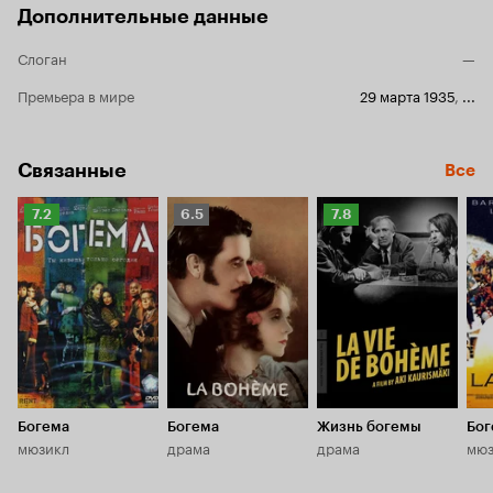
Дополнительные данные
Слоган
—
Премьера в мире
29 марта 1935
,
...
Связанные
Все
Рейтинг
Рейтинг
Рейтинг
7.2
6.5
7.8
Кинопоиска
Кинопоиска
Кинопоиска
7.2
6.5
7.8
Богема
Богема
Жизнь богемы
Бог
мюзикл
драма
драма
мюз