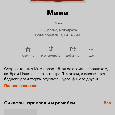
Мими
Mimi
1935, драма, мелодрама
Великобритания, 1 ч 34 мин
Оценить
Буду смотреть
Добавить
Еще
Очаровательная Мими расстаётся со своим любовником, 
актёром Национального театра Ламоттом, и влюбляется в 
бедного драматурга Рудольфа. Рудольф и его друзья 
весело проводят время, забывая о работе, и Мими 
Полное описание
убеждает нового возлюбленного отложить развлечения с 
целью посвятить своё время творческому труду. Рудольф 
приступает к созданию пьесы «Богема». В то же время 
Сиквелы, приквелы и ремейки
Все
Ламотт продолжает надеяться на возвращение 
покинувшей его девушки, которую он продолжает любить, 
а сама Мими прилагает все усилия, чтобы мужчина, 