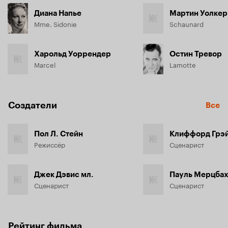
Диана Напье
Мартин Уолкер
Mme. Sidonie
Schaunard
Харольд Уоррендер
Остин Тревор
Marcel
Lamotte
Создатели
Все
Пол Л. Стейн
Клиффорд Грэ
Режиссёр
Сценарист
Джек Дэвис мл.
Пауль Мерцба
Сценарист
Сценарист
Рейтинг фильма