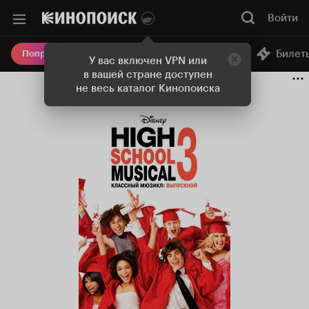
Войти
Онлайн-кинотеатр
Билет
Попробовать Плюс
У вас включен VPN или
в вашей стране доступен
не весь каталог Кинопоиска