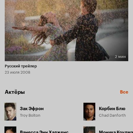
2 мин
Длительность 2 мин
Русский трейлер
23 июля 2008
Актёры
Все
Зак Эфрон
Корбин Блю
Troy Bolton
Chad Danforth
Ванесса Энн Хадженс
Моника Коулм