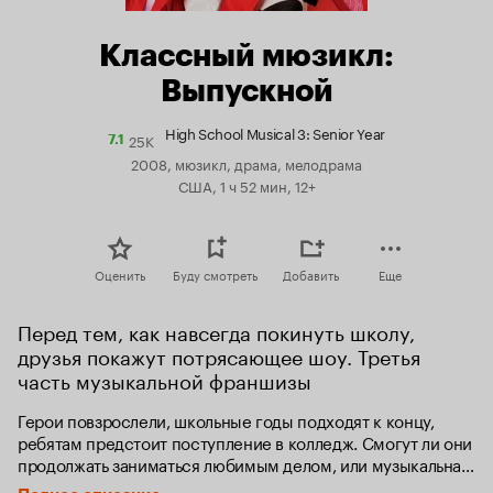
Классный мюзикл:
Выпускной
High School Musical 3: Senior Year
25K
Рейтинг
7.1
Кинопоиска
2008, мюзикл, драма, мелодрама
7.1
США, 1 ч 52 мин, 12+
Оценить
Буду смотреть
Добавить
Еще
Перед тем, как навсегда покинуть школу, 
друзья покажут потрясающее шоу. Третья 
часть музыкальной франшизы
Герои повзрослели, школьные годы подходят к концу, 
ребятам предстоит поступление в колледж. Смогут ли они 
продолжать заниматься любимым делом, или музыкальная 
карьера уготована кому-то одному? Предстоит ли им 