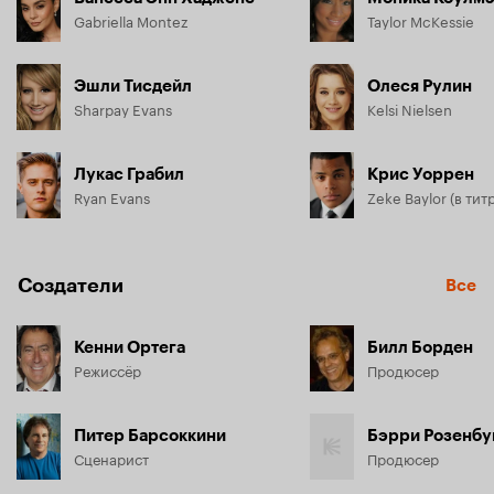
Gabriella Montez
Taylor McKessie
Эшли Тисдейл
Олеся Рулин
Sharpay Evans
Kelsi Nielsen
Лукас Грабил
Крис Уоррен
Ryan Evans
Создатели
Все
Кенни Ортега
Билл Борден
Режиссёр
Продюсер
Питер Барсоккини
Бэрри Розенб
Сценарист
Продюсер