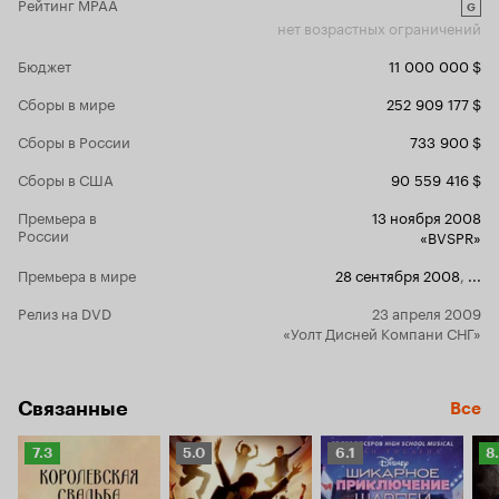
Рейтинг MPAA
прогрессом 
G
нет возрастных ограничений
очень мило.
удивительную пару. Эш
Бюджет
11 000 000 $
прежнему з
запоминающ
Сборы в мире
252 909 177 $
фильмы, стерв
Габрил. Жал
Сборы в России
733 900 $
второй част
мастерство
Сборы в США
90 559 416 $
уровне, рав
двигаться и о
Премьера в
13 ноября 2008
расстраивае
России
«BVSPR»
практически
прекрасный ду
Премьера в мире
28 сентября 2008
,
...
часто слышу
сюжет. Скаж
Релиз на DVD
23 апреля 2009
молодёжног
«Уолт Дисней Компани СНГ»
финансовог
головоломо
Чего? В кои
Связанные
чем-то наст
Все
Получаем во
своих вечны
Рейтинг
Рейтинг
Рейтинг
Р
7.3
5.0
6.1
8
самым светл
Кинопоиска
Кинопоиска
Кинопоиска
К
погрузиться
7.3
5.0
6.1
8.