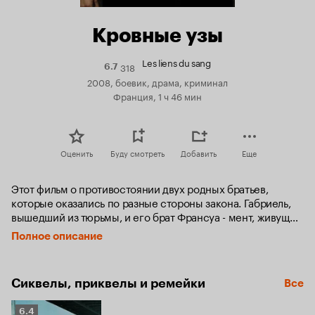
Кровные узы
Les liens du sang
318
Рейтинг
6.7
Кинопоиска
2008, боевик, драма, криминал
6.7
Франция, 1 ч 46 мин
Оценить
Буду смотреть
Добавить
Еще
Этот фильм о противостоянии двух родных братьев, 
которые оказались по разные стороны закона. Габриель, 
вышедший из тюрьмы, и его брат Франсуа - мент, живущий 
в мире жестокости и интриг, влюбленный в жену 
Полное описание
гангстера, которого он когда-то упрятал на зону…
Сиквелы, приквелы и ремейки
Все
Рейтинг
6.4