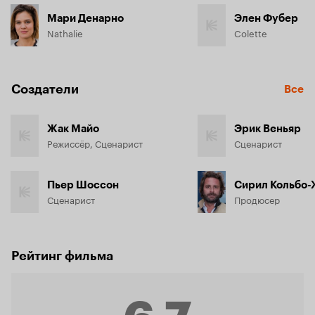
Мари Денарно
Элен Фубер
Nathalie
Colette
Создатели
Все
Жак Майо
Эрик Веньяр
Режиссёр, Сценарист
Сценарист
Пьер Шоссон
Сирил Кольбо
Сценарист
Продюсер
Рейтинг фильма