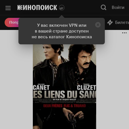
Войти
Онлайн-кинотеатр
Билет
Попробовать Плюс
У вас включен VPN или
в вашей стране доступен
не весь каталог Кинопоиска