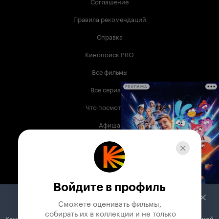
Соглашение
Правила рекомендаций
Справка
Кинопоиск PRO
Все фильмы
Все сериалы
РЕКЛАМА
Что посмотреть
Афиша
Музыка
Телепрограмма
Книги
Войдите в профиль
Служба поддержки
Сможете оценивать фильмы,

 собирать их в коллекции и не только
Кажется, вы используете блокировщик рекламы. Вместе с рекламой