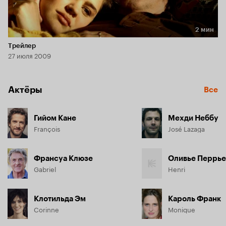
2 мин
Длительность 2 мин
Трейлер
27 июля 2009
Актёры
Все
Гийом Кане
Мехди Неббу
François
José Lazaga
Франсуа Клюзе
Оливье Перрье
Gabriel
Henri
Клотильда Эм
Кароль Франк
Corinne
Monique