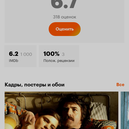
6.7
Рейтинг
318 оценок
Кинопо
Оценить
6.7
1 000
3
6.2
100%
IMDb
Полож. рецензии
Кадры, постеры и обои
Все