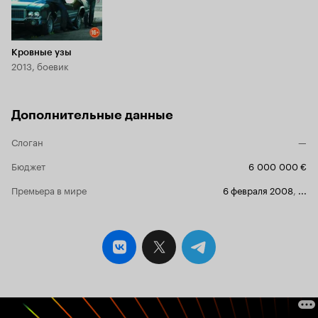
кстати, Кане выступал также и в качестве
режиссера, и в качестве сценариста. 'Не
говори никому' получился потрясающим,
поэтому выбирая для просмотра 'Кровные узы'
я рассчитывала минимум на то, что не буду
Кровные узы
считать время потерянным. Так и получилось.
2013, боевик
Из довольно банального сюжета режиссер и
актеры выжали все, да еще дали логичную, но
не совсем ожидаемую концовку. Клюзе, такой
Дополнительные данные
ранимый, сильный и положительный в 'Не
говори никому' здесь перевоплотился в весьма
Слоган
неприглядного персонажа. Кане же поступил
—
ровно наоборот. Перевертыши... Оба
Бюджет
6 000 000 €
смотрелись в шкурах своих персонажей весьма
органично. Хорошее музыкальное
Премьера в мире
6 февраля 2008
,
...
оформление, стилизовка под старое кино и
вот, весьма неплохая криминальная драма. Что
подтверждает начальный тезис этой рецензии.
6 из 10