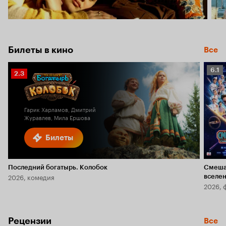
Билеты в кино
Все
Рейт
6.1
Рейтинг
2.3
Кино
Кинопоиска
6.1
2.3
Гарик Харламов, Дмитрий
Журавлев, Мила Ершова
Билеты
Последний богатырь. Колобок
Смеша
2026, комедия
вселе
2026, 
Рецензии
Все