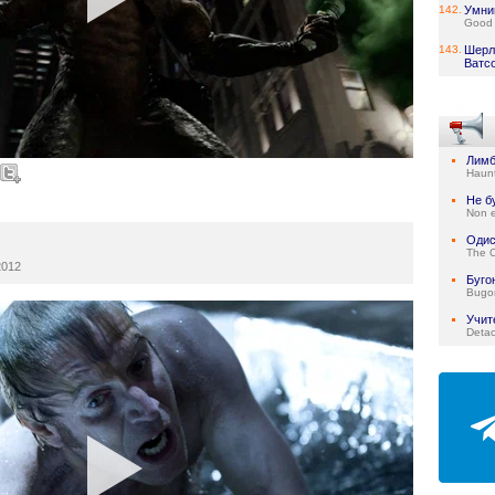
142.
Умни
Good 
143.
Шерл
Ватс
Лим
Haun
Не б
Non e
Одис
The 
2012
Буго
Bugo
Учит
Deta