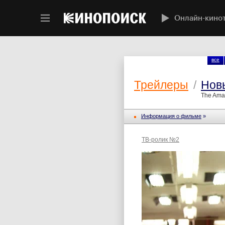
Онлайн-кино
все
Трейлеры
/
Нов
The Ama
Информация о фильме
»
ТВ-ролик №2