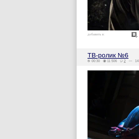
добавить в:
ТВ-ролик №6
00:30
11 506
2
— 14 