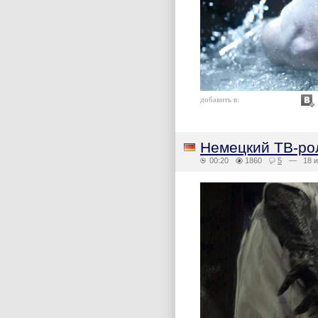
добавить в:
Немецкий ТВ-ро
00:20
1860
5
— 18 и