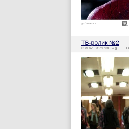
добавить в:
ТВ-ролик №2
01:02
24 359
9
— 1 и