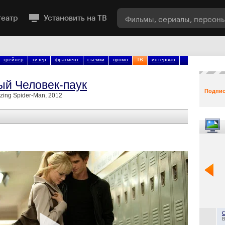
театр
Установить на ТВ
трейлер
тизер
фрагмент
съёмки
промо
ТВ
интервью
ый Человек-паук
Подпис
zing Spider-Man, 2012
B