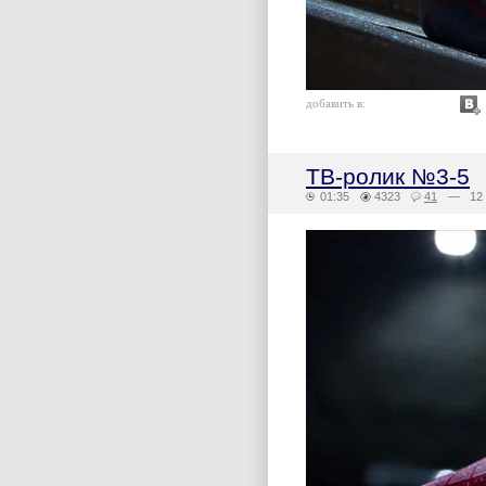
добавить в:
ТВ-ролик №3-5
01:35
4323
41
— 12 