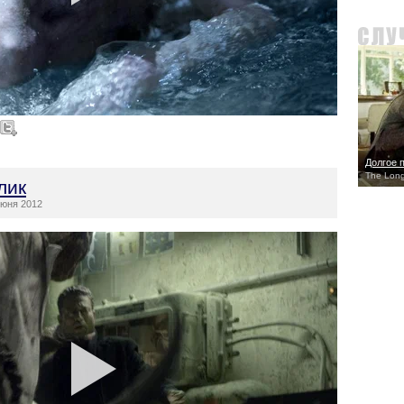
Долгое 
The Lon
лик
юня 2012