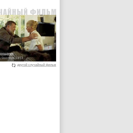
прощание
g Goodbye, 1973
другой случайный фильм