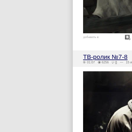
добавить в:
ТВ-ролик №7-8
01:07
6256
8
— 15 и