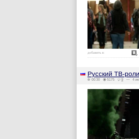
добавить в:
Русский ТВ-роли
00:30
5175
9
— 4 ию