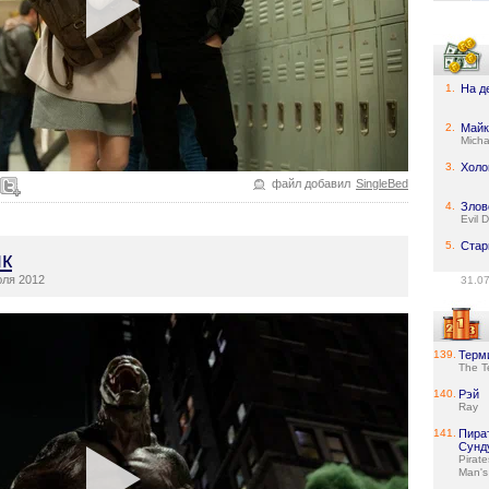
1.
На д
2.
Майк
Micha
3.
Холо
файл добавил
SingleBed
4.
Злов
Evil 
5.
Стар
к
ля 2012
31.0
139.
Терм
The T
140.
Рэй
Ray
141.
Пира
Сунд
Pirat
Man's