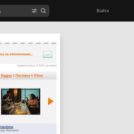
Войти
ка на обновления...
подписались 3 520 человек
Кадры
&
Постеры
&
Обои
Оленёнок
Дом Дракона
aby Reindeer
House of the Dragon