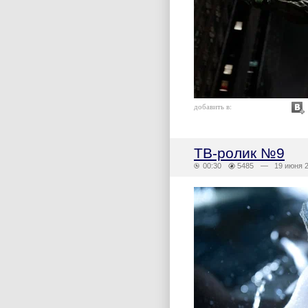
добавить в:
ТВ-ролик №9
00:30
5485
— 19 июня 