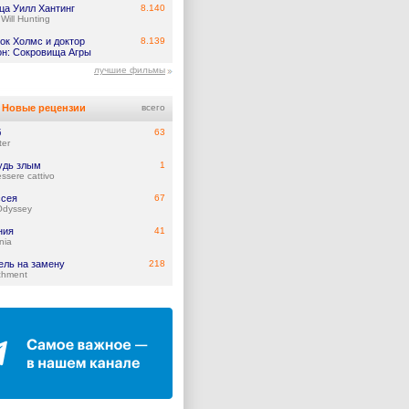
ца Уилл Хантинг
8.140
Will Hunting
ок Холмс и доктор
8.139
он: Сокровища Агры
лучшие фильмы
Новые рецензии
всего
б
63
ter
удь злым
1
ssere cattivo
сея
67
Odyssey
ния
41
nia
ель на замену
218
chment