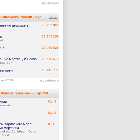
все кадры
Кинокасса России
•
руб.
США
еревню дедушке 2
45 952 863
л
39 253 268
el
п 3
25 965 828
ещие мертвецы: Пекло
22 616 479
Dead Burn
ый орёл
16 145 774
7 — 02.08
подробнее
Лучшие фильмы — Top 250
инал
8.143
erminal
8.143
ты Карибского моря:
8.140
ук мертвеца
es of the Caribbean: Dead
 Chest