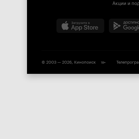
Акции и по
© 2003 —
2026
,
Кинопоиск
Телепрогр
18
+