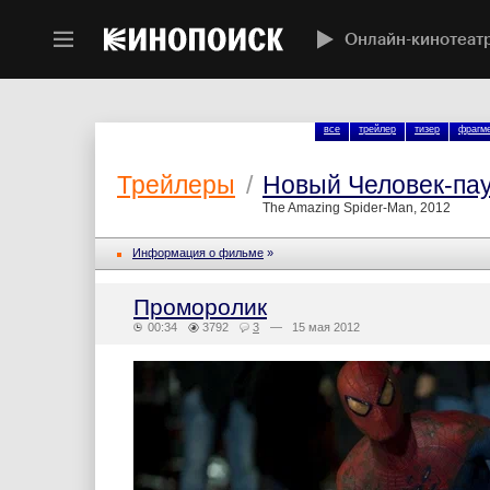
Онлайн-кинотеат
все
трейлер
тизер
фрагм
Трейлеры
/
Новый Человек-па
The Amazing Spider-Man, 2012
Информация о фильме
»
Проморолик
00:34
3792
3
— 15 мая 2012