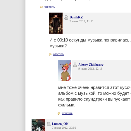
ответить
DanikKZ
7 июня 2012, 11:21
И с 00:10 секунды музыка понравилась, 
музыка?
ответить
Alexey Zhikhorev
9 июня 2012, 22:16
мне тоже очень нравится этот кусо
альбом с музыкой, то можно будет 
как правило саундтреки выпускают
фильма.
ответить
Lumen_ON
7 июня 2012, 20:56