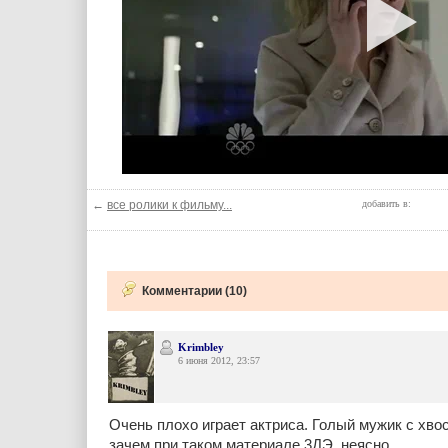
←
все ролики к фильму...
добавить в:
Комментарии (10)
Krimbley
6 июня 2012, 23:57
Очень плохо играет актриса. Голый мужик с хво
зачем при таком материале 3ДЭ, неясно.