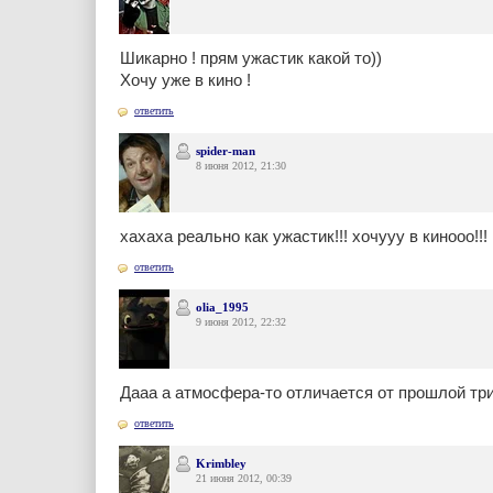
Шикарно ! прям ужастик какой то))
Хочу уже в кино !
ответить
spider-man
8 июня 2012, 21:30
хахаха реально как ужастик!!! хочууу в кинооо!!!
ответить
olia_1995
9 июня 2012, 22:32
Дааа а атмосфера-то отличается от прошлой три
ответить
Krimbley
21 июня 2012, 00:39