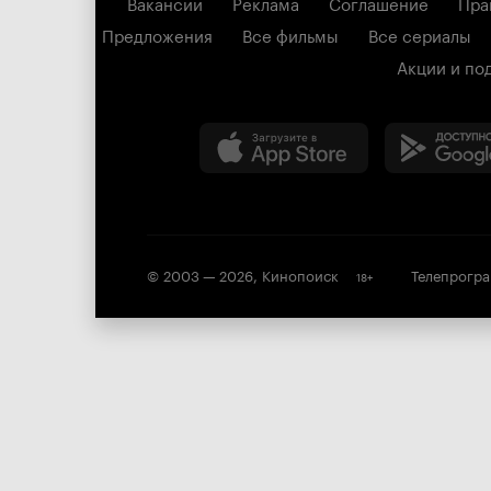
Вакансии
Реклама
Соглашение
Пра
Предложения
Все фильмы
Все сериалы
Акции и по
© 2003 —
2026
,
Кинопоиск
Телепрогр
18
+