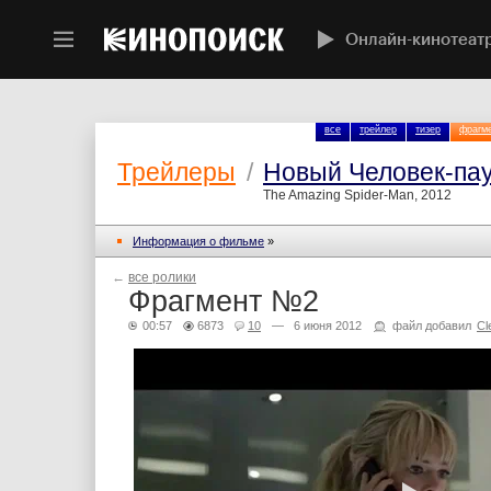
Онлайн-кинотеат
все
трейлер
тизер
фрагм
Трейлеры
/
Новый Человек-па
The Amazing Spider-Man, 2012
Информация о фильме
»
←
все ролики
Фрагмент №2
00:57
6873
10
— 6 июня 2012
файл добавил
Cl