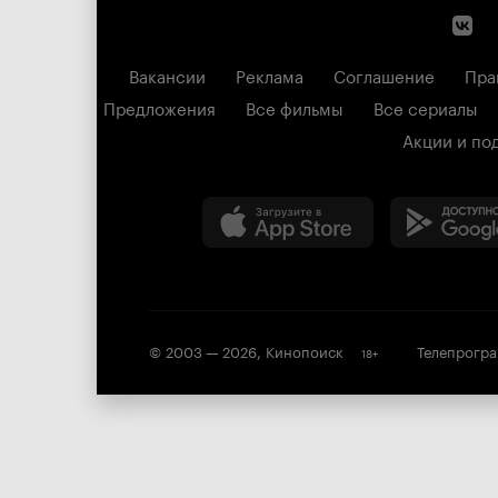
Вакансии
Реклама
Соглашение
Пра
Предложения
Все фильмы
Все сериалы
Акции и по
© 2003 —
2026
,
Кинопоиск
Телепрогр
18
+